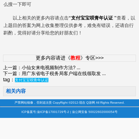
么搜一下即可
以上相关的更多内容请点击
“
支付宝宝呗青年认证
”
查看，以
上题目的答案为网上收集整理仅供参考，难免有错误，还请自行
斟酌，觉得好请分享给您的好朋友们！
更多内容请进《
教程
》专区>>>
上一篇：
小仙女来电视频制作方法?
...
下一篇：
用广东省电子税务局客户端在线领取发
...
tag：
支付宝宝呗青年认证
相关内容
严禁网站镜像，否则追法责 CopyRight ©2012-现在 Q游网 All Rights Reserved.
ICP备案号:渝ICP备17001729号-2 | 渝公网安备 50022602000054号