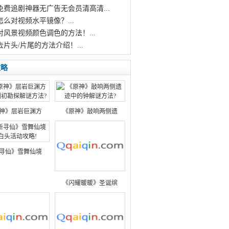
个免费追剧神器无广告无会员清高清...
怎么对视频水平镜像？...
对风景视频颜色调色的方法！...
去片头/片尾的方法介绍！...
攻略
神》层岩巨渊方
《原神》敲响两侧遗
寻仙》雪舞仙境
《闪耀暖暖》圣诞缤