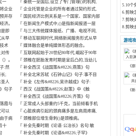
民一
『
秦统一全国后,设立了专门管理()的机构,
5
.10
将企业
『
企业托管是企业的所有者通过契约形式,
6
.剪映
预并存
『
国民经济比例关系是一个国家、国家内部
7
.剪映
经济。
『
在新闻生产模式中,()是指新闻报道一层
8
.剪映
的是即
『
与三大传统媒体报纸、广播、电视不同,
式从早
『
移动互联网时代,网络新闻服务形式从早
游戏
播技术
『
媒体融合是单纯媒体形态的融合。
上对传
『
互联网起始于20世纪80年代,崛起于90年
（）。
『
颈椎在胚胎发育时期是呈后凸的,当幼儿
《原
子:然
『
补全西汉《战国策&#8226;燕策》句
长;
『
补全北宋苏轼《石钟山记》句子:事不目
古圣人
『
补全《左传&#8226;吴许越成》句子:
》句子
『
西汉《战国策&#8226;赵策》中《触
《新
》
『
补全西汉《战国策&#8226;齐策》句
落霞与
『
正常成人头部重约5千克，当前倾看手机
就可以
『
心脏疾病引起的颈肩痛多是左肩周疼痛,
由于病
『
颈椎部位增生骨刺()是颈椎病。
吾十
『
补全先秦时期《论语·公冶长》名句:敏
句
『
补全先秦时期《论语&#8226;子罕》