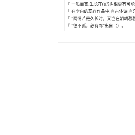
『
一般而言,生长在()的树根更有可
『
在李白的现存作品中,有古体诗,有
『
“两情若是久长时，又岂在朝朝暮暮
『
“德不孤，必有邻”出自（）。