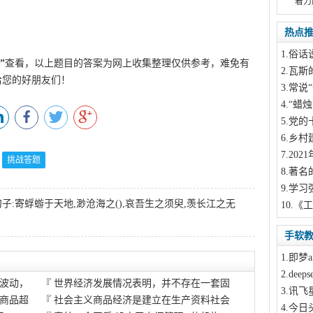
着力
热点
1
.俗话
”
查看，以上题目的答案为网上收集整理仅供参考，难免有
2
.瓦斯
给您的好朋友们！
3
.常说“
4
.“蜡
5
.党的
6
.乡村
7
.20
挑战答题
8
.著名
9
.学习
:寄蜉蝣于天地,渺沧海之(),哀吾生之须臾,羡长江之无
10
.《
手软
1
.即梦a
2
.dee
波动，
『
世界经济发展情况表明，并不存在一套固
3
.讯飞
商品超
『
社会主义商品经济是建立在生产资料社会
4
.今日