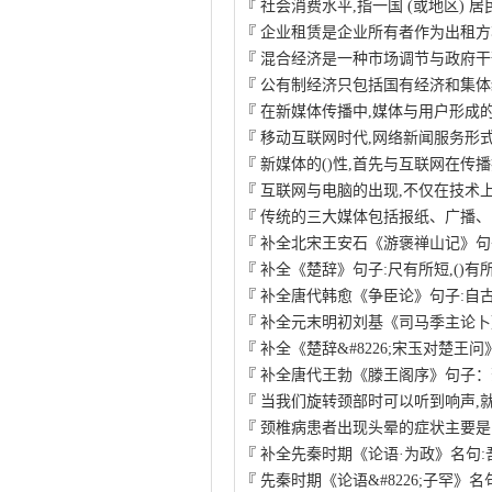
『
社会消费水平,指一国 (或地区) 居
『
企业租赁是企业所有者作为出租方
『
混合经济是一种市场调节与政府干
『
公有制经济只包括国有经济和集体
『
在新媒体传播中,媒体与用户形成
『
移动互联网时代,网络新闻服务形
『
新媒体的()性,首先与互联网在传
『
互联网与电脑的出现,不仅在技术
『
传统的三大媒体包括报纸、广播、
『
补全北宋王安石《游褒禅山记》句
『
补全《楚辞》句子:尺有所短,()有所
『
补全唐代韩愈《争臣论》句子:自
『
补全元末明初刘基《司马季主论卜
『
补全《楚辞&#8226;宋玉对楚王问
『
补全唐代王勃《滕王阁序》句子：
『
当我们旋转颈部时可以听到响声,
『
颈椎病患者出现头晕的症状主要是
『
补全先秦时期《论语·为政》名句:
『
先秦时期《论语&#8226;子罕》名