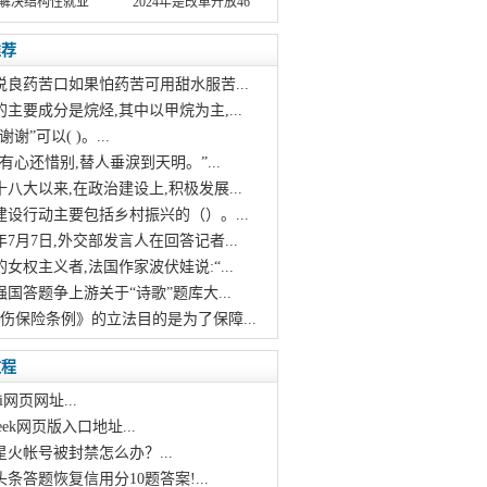
解决结构性就业
2024年是改革开放46
推荐
说良药苦口如果怕药苦可用甜水服苦...
的主要成分是烷烃,其中以甲烷为主,...
谢谢”可以( )。...
烛有心还惜别,替人垂淚到天明。”...
十八大以来,在政治建设上,积极发展...
建设行动主要包括乡村振兴的（）。...
21年7月7日,外交部发言人在回答记者...
的女权主义者,法国作家波伏娃说:“...
强国答题争上游关于“诗歌”题库大...
工伤保险条例》的立法目的是为了保障...
教程
i网页网址...
pseek网页版入口地址...
星火帐号被封禁怎么办？...
头条答题恢复信用分10题答案!...