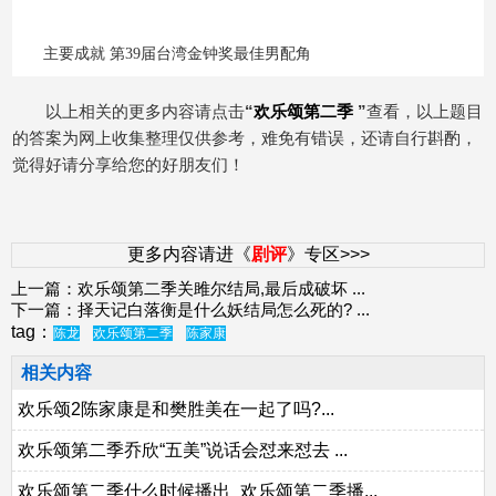
游网qqaiqin
主要成就 第39届台湾金钟奖最佳男配角
以上相关的更多内容请点击
“
欢乐颂第二季
”
查看，以上题目
的答案为网上收集整理仅供参考，难免有错误，还请自行斟酌，
觉得好请分享给您的好朋友们！
更多内容请进《
剧评
》专区>>>
上一篇：
欢乐颂第二季关雎尔结局,最后成破坏
...
下一篇：
择天记白落衡是什么妖结局怎么死的?
...
tag：
陈龙
欢乐颂第二季
陈家康
相关内容
欢乐颂2陈家康是和樊胜美在一起了吗?...
欢乐颂第二季乔欣“五美”说话会怼来怼去 ...
欢乐颂第二季什么时候播出_欢乐颂第二季播...