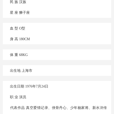
此文来自qqaiqin.com
民 族 汉族
星 座 狮子座
血 型 O型
身 高 180CM
体 重 68KG
出生地 上海市
Q游网qqaiqin
出生日期 1976年7月24日
职 业 演员
Q
代表作品 真空爱情记录、侠骨丹心、少年杨家将、新水浒传