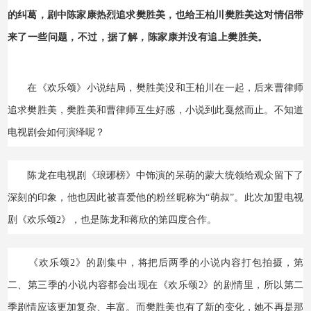
的纠葛，剧中陈家康热烈追求樊胜美，也给王柏川樊胜美这对情侣带
Q游网
来了一些问题，不过，据了解，陈家康并没有追上樊胜美。
qqaiqin
在《欢乐颂》小说结局，樊胜美没和王柏川在一起，后来曹律师
追求樊胜美，樊胜美和曹律师互生好感，小说到此戛然而止。不知道
电视剧会如何演绎呢？
陈龙在电视剧《琅琊榜》中饰演的呆萌的蒙大统领给观众留下了
深刻的印象，他也因此被喜爱他的粉丝昵称为“萌叔”。此次加盟电视
剧《欢乐颂2》，也是陈龙和蒋欣的第四度合作。
《欢乐颂2》的剧集中，将把后两季的小说内容打包拍摄，第
二、第三季的小说内容都会出现在《欢乐颂2》的剧情里，所以第二
季剧情应该更加复杂、丰富。而樊胜美也有了新的变化，她不再是那