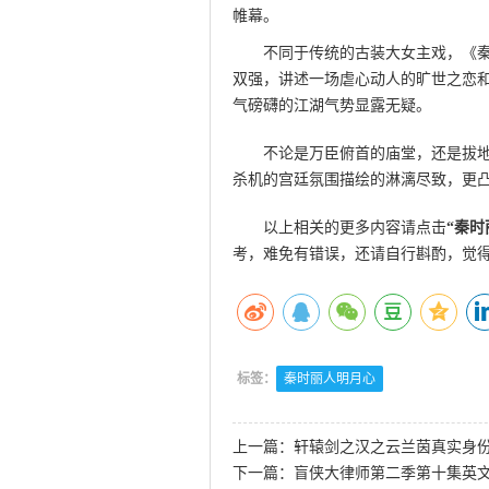
帷幕。
此文来自qqaiqin.com
不同于传统的古装大女主戏，《
双强，讲述一场虐心动人的旷世之恋
气磅礴的江湖气势显露无疑。
不论是万臣俯首的庙堂，还是拔
杀机的宫廷氛围描绘的淋漓尽致，更
以上相关的更多内容请点击
“
秦时
考，难免有错误，还请自行斟酌，觉
标签：
秦时丽人明月心
上一篇：
轩辕剑之汉之云兰茵真实身份
下一篇：
盲侠大律师第二季第十集英文