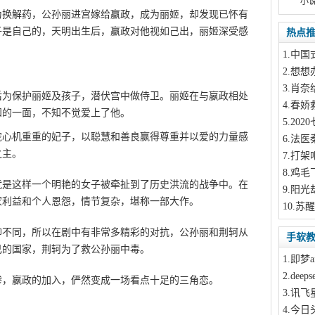
小
为换解药，公孙丽进宫嫁给嬴政，成为丽姬，却发现已怀有
子是自己的，天明出生后，嬴政对他视如己出，丽姬深受感
热点
1
.中国
2
.想想
iqin.com
3
.肖奈
后为保护丽姬及孩子，潜伏宫中做侍卫。丽姬在与嬴政相处
4
.春娇
知的一面，不知不觉爱上了他。
Q游网qqaiqin
5
.20
宠心机重重的妃子，以聪慧和善良赢得尊重并以爱的力量感
6
.法医
之主。
7
.打架
8
.鸡毛
就是这样一个明艳的女子被牵扯到了历史洪流的战争中。在
9
.阳光
家利益和个人恩怨，情节复杂，堪称一部大作。
10
.苏醒
仰不同，所以在剧中有非常多精彩的对抗，公孙丽和荆轲从
手软
己的国家，荆轲为了救公孙丽中毒。
1
.即梦a
2
.dee
惨，嬴政的加入，俨然变成一场看点十足的三角恋。
Q游网
3
.讯飞
4
.今日