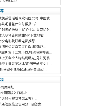
说 《万相之王》
推荐
式关系霍瑶瑶喜欢马国梁吗_中国式...
办法吧爸爸什么时候播出？...
给封腾的纸条上写了什么_肖奈给封...
救志明预告片歌曲MV下载地址!...
20七夕电影院好看电影推荐?...
秦明剧情是真实事件改编的吗?...
吧鬼神第十二集下载,打架吧鬼神第...
飞上天各个人物结局曝光_陈江河骆...
劫匪主演是范冰冰吗?阳光劫匪女主...
的秘密小说随候珠txt免费阅读!...
教程
i网页网址...
pseek网页版入口地址...
星火帐号被封禁怎么办？...
头条答题恢复信用分10题答案!...