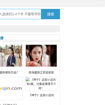
推荐
媚有哪些作品？
周海媚周芷若是那部
《坤宁》这部小说共