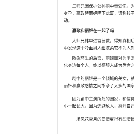
二师兄因保护公孙丽中毒受伤。
身孕，嬴政替丽姬瞒下此事，谎称孩
动。
此文来自qqaiqin.com
嬴政和丽姬在一起了吗
此文来自qqa
大师兄韩申进宫营救，得知真相
中发现这个冷血男人细腻柔软不为人
险象环生的后宫，丽姬面对为争
化身边每个人，终以德服人成为后宫
剧中的丽姬是一个倾城的美女，
丽姬和嬴政感情之间掺杂了太多的国
因为剧中主演所处的国家，和信
小一起长大，因为逃避敌人，离开自
一场风花雪月的爱情变得有些凄
qqaiqin