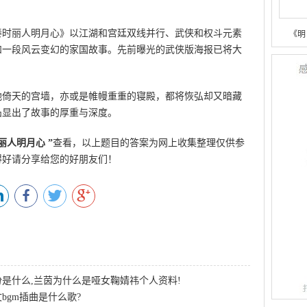
秦时丽人明月心》以江湖和宫廷双线并行、武侠和权斗元素
《明
和一段风云变幻的家国故事。先前曝光的武侠版海报已将大
地倚天的宫墙，亦或是帷幔重重的寝殿，都将恢弘却又暗藏
凸显出了故事的厚重与深度。
丽人明月心
”
查看，以上题目的答案为网上收集整理仅供参
得好请分享给您的好朋友们！
是什么,兰茵为什么是哑女鞠婧祎个人资料!
bgm插曲是什么歌?