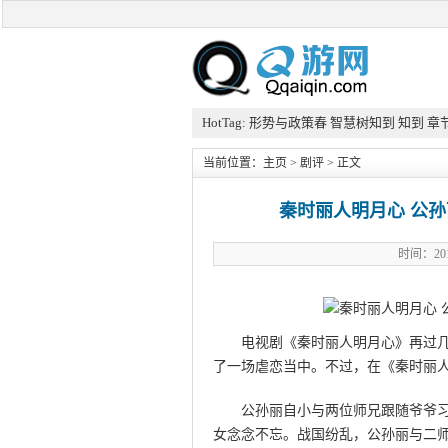
HotTag:
形势与政策春
智慧树知到
知到
章
当前位置：
主页
>
剧评
> 正文
秦时丽人明月心 公孙
时间：20
电视剧《秦时丽人明月心》再过
了一场虐恋当中。不过，在《秦时丽
公孙丽自小与两位师兄跟随爷爷
女念念不忘。战国纷乱，公孙丽与二