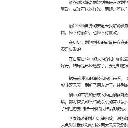
很多观众好奇丽姬到底是喜欢荆
嬴政，或许可以这样说，丽姬之所以
qqaiqin.com
丽姬不顾自身的安危去找解药救
愫，怪不得丽姬，也怪不得嬴政。
此文
在历史上荆轲刺秦的故事是存在
秦是失败的。
在百度百科中的人物介绍中丽姬
好奇，结局是已经透露了，要想知道
据先前曝光的海报和预告来看，
权斗双元素，刷新了网友对于古装剧
剧中的布景和建筑也均由剧组耗
墙，都将恢弘却又暗藏杀机的宫廷氛
了剧组想要制作一部精良作品的诚心
李泰饰演的韩申沉静内敛，刘畅
人色彩让武侠和权斗这两大元素激烈