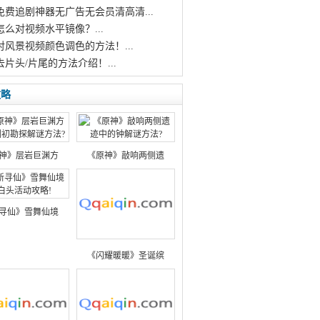
个免费追剧神器无广告无会员清高清...
怎么对视频水平镜像？...
对风景视频颜色调色的方法！...
去片头/片尾的方法介绍！...
攻略
神》层岩巨渊方
《原神》敲响两侧遗
寻仙》雪舞仙境
《闪耀暖暖》圣诞缤