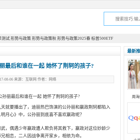
节测试
形势与政策
形势与政策秋
形势与政策2025春
标普500ETF
最新
丽最后和谁在一起 她怀了荆轲的孩子?
17-08-06 来源：互联网 作者：网络
周海
几天就要播出了，迪丽热巴饰演的公孙丽和嬴政荆轲都陷入
人明月心》中，公孙丽到底喜不喜欢嬴政呢？
习武，偶遇少年嬴政遭人欺负将其救下，嬴政对这位妙龄少
师兄相恋，二人因战争离开家乡，相依为命。