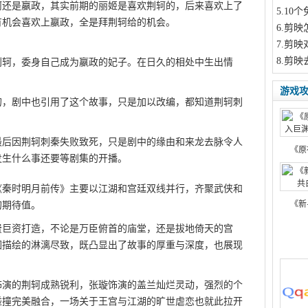
轲还是嬴政，其实前期的丽姬是喜欢荆轲的，后来喜欢上了
5
.10
有机会喜欢上嬴政，全是拜荆轲给的机会。
此文来自
6
.剪映
7
.剪映
8
.剪映
荆轲，委身自己成为嬴政的妃子。在日久的相处中生出情
来自qqaiqin.com
游戏
的，剧中也引用了这个故事，只是加以改编，都知道荆轲刺
最后因荆轲刺秦失败致死，只是剧中的缘由和来龙去脉令人
《原
发生什么事还要等剧集的开播。
《秦时明月前传》主要以江湖和宫廷双线并行，齐聚武侠和
《新
的期待值。
费巨资打造，不论是万臣俯首的庙堂，还是拔地倚天的宫
围描绘的淋漓尽致，既凸显出了故事的厚重与深度，也展现
。
饰演的荆轲成熟锐利，张璇饰演的盖兰灿烂灵动，强烈的个
碰撞完美融合，一场关于王宫与江湖的旷世虐恋也就此拉开