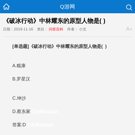
Q游网
《破冰行动》中林耀东的原型人物是( )
日期：2019-11-16
类目：
问答百科
作者： 小尤
[单选题]《破冰行动》中林耀东的原型人物是( )
A.糯康
B.罗星汉
C.坤沙
D.蔡东家
Q游网qqaiqin
答案:D
Q游网qqaiqin