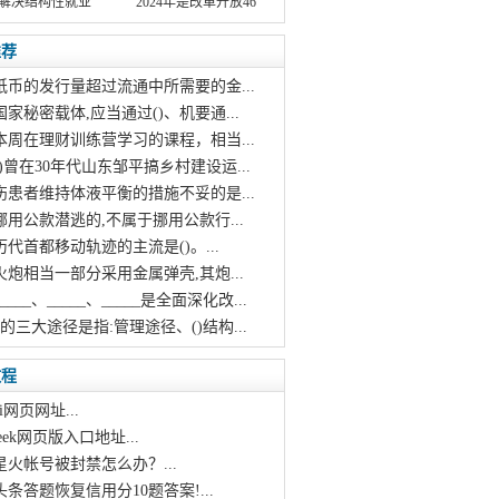
解决结构性就业
2024年是改革开放46
推荐
纸币的发行量超过流通中所需要的金...
国家秘密载体,应当通过()、机要通...
本周在理财训练营学习的课程，相当...
()曾在30年代山东邹平搞乡村建设运...
伤患者维持体液平衡的措施不妥的是...
挪用公款潜逃的,不属于挪用公款行...
历代首都移动轨迹的主流是()。...
火炮相当一部分采用金属弹壳,其炮...
____、_____、_____是全面深化改...
能的三大途径是指:管理途径、()结构...
教程
i网页网址...
pseek网页版入口地址...
星火帐号被封禁怎么办？...
头条答题恢复信用分10题答案!...