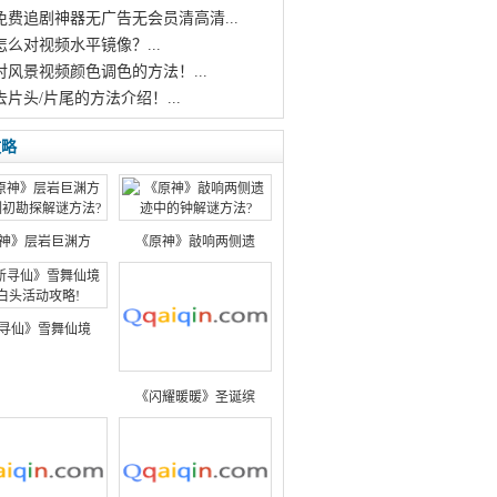
个免费追剧神器无广告无会员清高清...
怎么对视频水平镜像？...
对风景视频颜色调色的方法！...
去片头/片尾的方法介绍！...
攻略
神》层岩巨渊方
《原神》敲响两侧遗
寻仙》雪舞仙境
《闪耀暖暖》圣诞缤