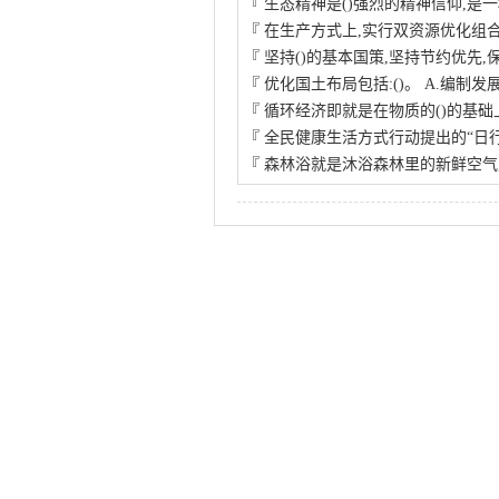
『
生态精神是()强烈的精神信仰,是
『
在生产方式上,实行双资源优化组合
『
坚持()的基本国策,坚持节约优先,
『
优化国土布局包括:()。 A.编制发
『
循环经济即就是在物质的()的基础
『
全民健康生活方式行动提出的“日
『
森林浴就是沐浴森林里的新鲜空气