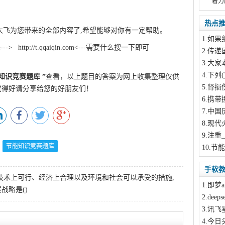
着力
热点
大飞为您带来的全部内容了,希望能够对你有一定帮助。
1
.如果
--->
http://t.qqaiqin.com
<---需要什么搜一下即可
Q游网
2
.传递
3
.大家
4
.下列
知识竞赛题库
”
查看，以上题目的答案为网上收集整理仅供
5
.肾损
觉得好请分享给您的好朋友们！
6
.携带
7
.中国
8
.现代
9
.注重_
节能知识竞赛题库
10
.节
手软
技术上可行、经济上合理以及环境和社会可以承受的措施,
1
.即梦a
战略是()
2
.dee
3
.讯飞
4
.今日