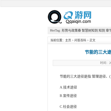
HotTag:
形势与政策春
智慧树知到
知到
章
当前位置：
主页
>
问答百科
> 正文
节能的三大途
时间：20
节能的三大途径是指:管理途径、(
A.技术途径
Q游网qqaiqin
B.宣传途径
C.社会途径