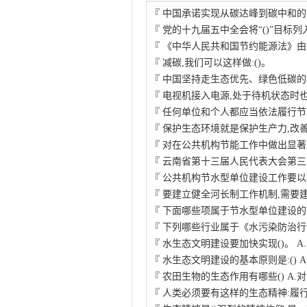
『
中国承诺实现从碳达峰到碳中和的时
『
党的十九届五中全会将“()”目标列
『
《中华人民共和国节约能源法》由
『
减碳,我们可以这样做:()。
『
中国坚持走生态优先、绿色低碳的
『
电视机接入电源,处于待机状态时
『
任何单位和个人都应当依法履行节
『
保护生态环境就是保护生产力,改
『
对在公共机构节能工作中做出显著
『
云南省第十三届人民代表大会第三
『
公共机构节水型单位建设工作要以
『
要建立健全河长制工作机制,需要
『
下面哪些项属于节水型单位建设的
『
下列哪些行业属于《水污染防治行
『
水生态文明建设要加快实现()。 A
『
水生态文明建设的基本原则是:() A
『
农田生物的生态作用有哪些() A.
『
人类必须要有这样的生态精神:履