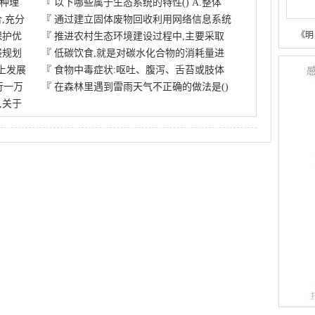
一种理
『
以下哪些属于生态系统的特性() A.整体
,充分
『
通过建立固体废物回收利用网络信息系统
《明
保护优
『
推进农村生态环境建设过程中,主要采取
展规划
『
低碳饮食,就是对碳水化合物的消耗量进
上发展
『
食物中毒症状:呕吐、腹泻、舌苔或肢体
行一万
『
在森林里遇到雷雨天气不正确的做法是()
,关于