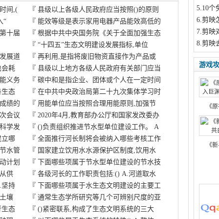
5
.10
间,(
『
县级以上各级人民政府应当按照()的原则
6
.剪映
入“
『
能效等级是表示家用电器产品能效高低的
7
.剪映
第十届
『
根据中共中央国务院《关于全面加强生态
8
.剪映
『
“十四五”生态文明建设发展指标,单位
发展道
『
再利用,是指将废旧物资直接作为产品或
游戏
也会耗
『
县级以上地方各级人民政府有关部门应当
能义务
『
碳中和是指企业、团体或个人在一定时间
善生态
『
在中共中央政治局第二十九次集体学习时
成绩的
『
用能单位应当按照合理用能原则,加强节
《原
次会议
『
2020年4月,教育部办公厅和国家发改委办
科学发
『
()负责组织推进节水型单位建设工作。 A
建立哪
『
全面推行河长制将会被纳入哪些考核工作
《新
节水管
『
国家建立饮用水水源保护区制度,饮用水
动计划
『
下面哪些项属于节水型单位建设的节水技
.从供
『
各级河长的工作职责包括:() A.河道取水
.坚持
『
下面哪些项属于水生态文明建设的主要工
对土壤
『
通常生态学所研究等几个可辨别尺度的亚
行生态
『
()紧密联系,构成了生态文明系统的三大