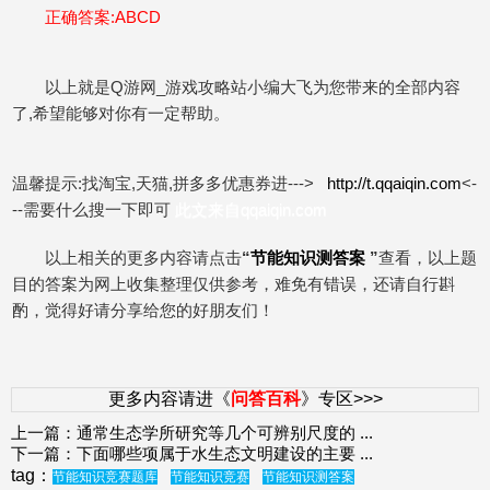
正确答案:ABCD
以上就是Q游网_游戏攻略站小编大飞为您带来的全部内容
了,希望能够对你有一定帮助。
温馨提示:找淘宝,天猫,拼多多优惠券进--->
http://t.qqaiqin.com
<-
--需要什么搜一下即可
此文来自qqaiqin.com
以上相关的更多内容请点击
“
节能知识测答案
”
查看，以上题
目的答案为网上收集整理仅供参考，难免有错误，还请自行斟
酌，觉得好请分享给您的好朋友们！
更多内容请进《
问答百科
》专区>>>
上一篇：
通常生态学所研究等几个可辨别尺度的
...
下一篇：
下面哪些项属于水生态文明建设的主要
...
tag：
节能知识竞赛题库
节能知识竞赛
节能知识测答案