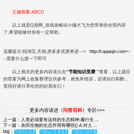
正确答案:ABCD
以上就是Q游网_游戏攻略站小编大飞为您带来的全部内容
了,希望能够对你有一定帮助。
温馨提示:找淘宝,天猫,拼多多优惠券进--->
http://t.qqaiqin.com
<-
--需要什么搜一下即可
以上相关的更多内容请点击
“
节能知识竞赛
”
查看，以上题目
的答案为网上收集整理仅供参考，难免有错误，还请自行斟酌，
觉得好请分享给您的好朋友们！
更多内容请进《
问答百科
》专区>>>
上一篇：
人类必须要有这样的生态精神:履行生
...
下一篇：
农田生物的生态作用有哪些() A.对土
...
tag：
节能知识竞赛
节能知识竞赛题库
节能知识测答案