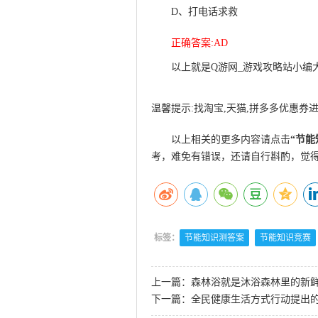
D、打电话求救
正确答案:AD
此文来自qqaiqin.co
以上就是Q游网_游戏攻略站小编
来自qqaiqin.com
温馨提示:找淘宝,天猫,拼多多优惠券进
以上相关的更多内容请点击
“
节能
考，难免有错误，还请自行斟酌，觉
标签：
节能知识测答案
节能知识竞赛
上一篇：
森林浴就是沐浴森林里的新鲜
下一篇：
全民健康生活方式行动提出的“