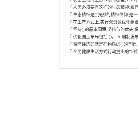
『
人类必须要有这样的生态精神:履
『
生态精神是()强烈的精神信仰,是
『
在生产方式上,实行双资源优化组合
『
坚持()的基本国策,坚持节约优先,
『
优化国土布局包括:()。 A.编制发
『
循环经济即就是在物质的()的基础
『
全民健康生活方式行动提出的“日