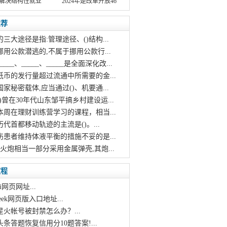
解决结构性就业
2024年是改革开放46
推荐
的三大途径是指:管理途径、()结构...
挪用公款潜逃的,不属于挪用公款行...
____、_____、_____是全面深化改...
纸币的发行量超过流通中所需要的金...
国家秘密载体,应当通过()、机要通...
()曾在30年代山东邹平搞乡村建设运...
本周在理财训练营学习的课程，相当...
历代首都移动轨迹的主流是()。...
伤患者维持体液平衡的措施不妥的是...
代火炮相当一部分采用金属弹壳,其炮...
教程
i网页网址...
pseek网页版入口地址...
星火帐号被封禁怎么办？...
头条答题恢复信用分10题答案!...