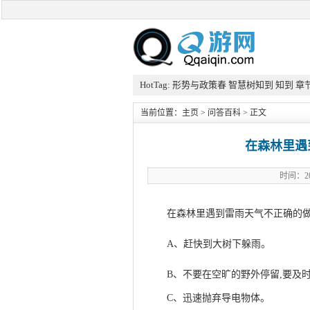
HotTag:
形势与政策春
智慧树知到
知到
章
当前位置：
主页
>
问答百科
> 正文
在森林里遇
时间：20
在森林里遇到雷雨天气不正确的做
A、赶快到大树下躲雨。
B、不要在空旷的野外停留,要及
C、迅速抛弃导电物体。
此文来自qq