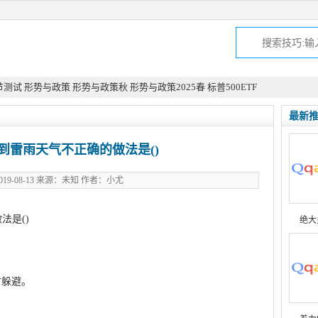
节测试
形势与政策
形势与政策秋
形势与政策2025春
标普500ETF
最新
到雷雨天气不正确的做法是()
19-08-13 来源：未知 作者：小尤
法是()
绝大
时躲避。
aiqin.com