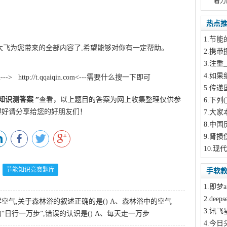
着力
热点
m
1
.节能
大飞为您带来的全部内容了,希望能够对你有一定帮助。
此文
2
.携带
3
.注重_
4
.如果
--->
http://t.qqaiqin.com
<---需要什么搜一下即可
5
.传递
知识测答案
”
查看，以上题目的答案为网上收集整理仅供参
6
.下列
得好请分享给您的好朋友们！
7
.大家
8
.中国
9
.肾损
10
.现
节能知识竞赛题库
手软
1
.即梦a
2
.dee
空气,关于森林浴的叙述正确的是() A、森林浴中的空气
3
.讯飞
日行一万步”,错误的认识是() A、每天走一万步
4
.今日