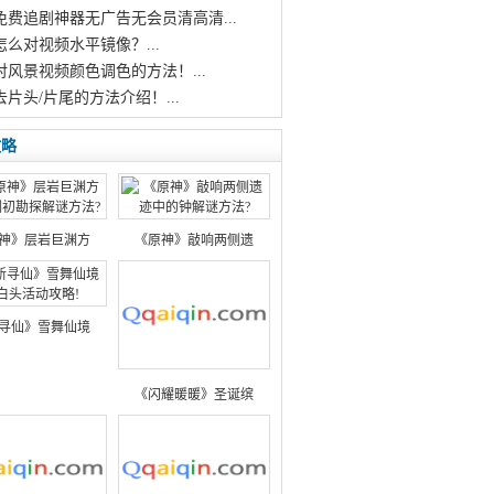
个免费追剧神器无广告无会员清高清...
怎么对视频水平镜像？...
对风景视频颜色调色的方法！...
去片头/片尾的方法介绍！...
攻略
神》层岩巨渊方
《原神》敲响两侧遗
寻仙》雪舞仙境
《闪耀暖暖》圣诞缤