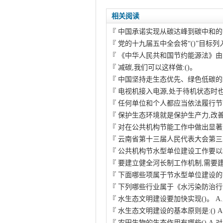
相关阅读
『
中国承诺实现从碳达峰到碳中和的时
『
党的十九届五中全会将“()”目标列
『
《中华人民共和国节约能源法》由
『
减碳,我们可以这样做:()。
『
中国坚持走生态优先、绿色低碳的
『
电视机接入电源,处于待机状态时
『
任何单位和个人都应当依法履行节
『
保护生态环境就是保护生产力,改
『
对在公共机构节能工作中做出显著
『
云南省第十三届人民代表大会第三
『
公共机构节水型单位建设工作要以
『
要建立健全河长制工作机制,需要
『
下面哪些项属于节水型单位建设的
『
下列哪些行业属于《水污染防治行
『
水生态文明建设要加快实现()。 A
『
水生态文明建设的基本原则是:() A
『
农田生物的生态作用有哪些() A.