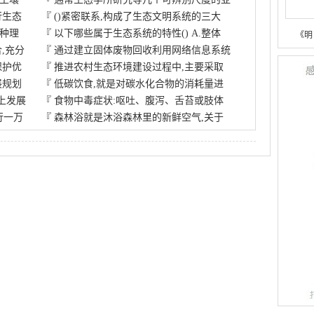
行生态
『
()紧密联系,构成了生态文明系统的三大
一种理
『
以下哪些属于生态系统的特性() A.整体
《明
,充分
『
通过建立固体废物回收利用网络信息系统
保护优
『
推进农村生态环境建设过程中,主要采取
展规划
『
低碳饮食,就是对碳水化合物的消耗量进
上发展
『
食物中毒症状:呕吐、腹泻、舌苔或肢体
行一万
『
森林浴就是沐浴森林里的新鲜空气,关于