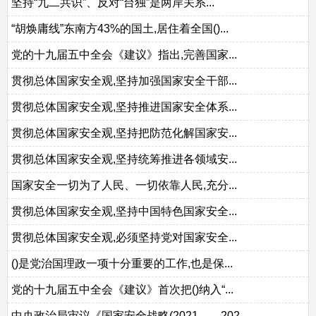
坚持“九二共识”、反对“台独”是两岸关系...
“胡焕庸线”东南方43%的国土,居住着全国()...
党的十九届五中全会《建议》指出,完善国家...
贯彻总体国家安全观,坚持加强国家安全干部...
贯彻总体国家安全观,坚持推进国家安全体系...
贯彻总体国家安全观,坚持把防范化解国家安...
贯彻总体国家安全观,坚持统筹推进各领域安...
国家安全一切为了人民、一切依靠人民,充分...
贯彻总体国家安全观,坚持中国特色国家安全...
贯彻总体国家安全观,必须坚持党对国家安全...
()是党治国理政一项十分重要的工作,也是保...
党的十九届五中全会《建议》首次把()纳入“...
中央政治局审议《国家安全战略(2021——202...