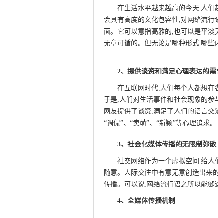
在生活水平越来越高的今天,人们
会具有高度的文化包容性,对网络流行
面。它可以意指高雅的,也可以是平淡
无章可循的。但无论是哪种形式,哪些
qqaiqin.com
2、提供谈资和满足心理表达的需
在互联网时代,人们每个人都想在
于是,人们对生活事件和社会现象的参
网友提供了谈资,满足了人们的语言交
“调侃”、“卖萌”、“新颖”等心理追求。
3、社会化媒体传播的无限制弥散
社交网络作为一个虚拟空间,给人
随意。人际交往中有意无意创造出来的
传播。可以说,网络流行语之所以能够
4、全媒体传播机制