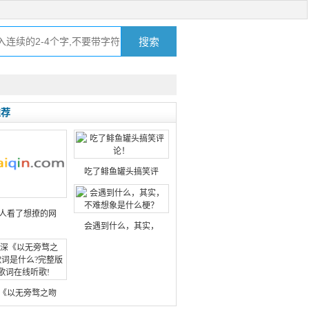
推荐
吃了鲱鱼罐头搞笑评
人看了想撩的网
会遇到什么，其实，
《以无旁骛之吻