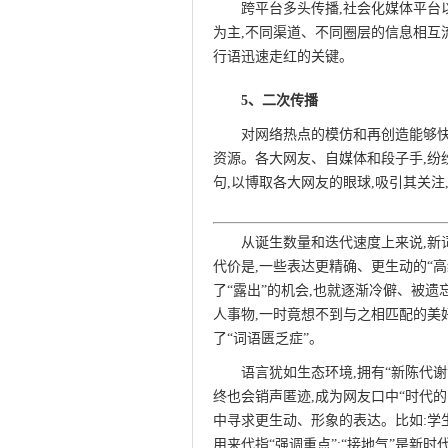
跨平台多头传播,社会化媒体平台以
为主,不同渠道、不同圈层的信息相互流
行语迅速走红的关键。
5、二次传播
此文来自qqaiqin.com
对网络热点的模仿和再创造能够快
资源。各大网友、自媒体和段子手,纷
句,以博取各大网友的眼球,吸引其关
从诞生数量和迭代速度上来说,新
代价是,一些表达更精确、更生动的“高
了“露出”的机会,也就逐渐冷僻、被遗
人事物,一时竟想不到与之相匹配的美
了“词语匮乏症”。
此文来自qqaiqin.co
语言犹如生态环境,拥有“新陈代
终也会销声匿迹,成为网友口中“时代
中寻求更生动、形象的表达。比如:学
用来代指“强调重点”;“接地气”是新时