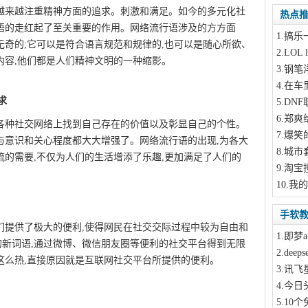
越来越注重精神方面的追求。刺激和满足。如今的多元化社
热点
语的走红起了至关重要的作用。网络流行语涉及的方方面
1
.搞乐
无奇的;它可以是符合语言规范和规律的,也可以是随心所欲、
2
.LOL
内容,他们都是人们精神文明的一种缩影。
此文来自
3
.钢笔
4
.在车
求
5
.DN
6
.郑爽
各种社交网络上找到自己存在的价值以及彰显自己的个性。
7
.爆笑
与意识和关心程度都大大增强了。网络流行语的出现,为各大
8
.城市
流的需要,不仅为人们的生活增添了乐趣,更加满足了人们的
9
.淘宝
10
.我的
手软
们提供了极大的便利,使得网民在社交交际过程中较为自由和
1
.即梦a
新词语,通过微博、微信朋友圈等便利的社交平台得到无限
2
.dee
这么热,直接原因就是互联网社交平台所提供的便利。
3
.讯飞
4
.今日
5
.10