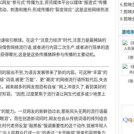
网友“参与式”传播为主,资讯媒体平台以媒体“报道式”传播
6
.剪映
动、刺激和推升,形成传播的“裂变效应”,这是这些网络热流
7
.剪映
8
.剪映
游戏
速吸引眼球。在这个“注意力经济”时代,注意力是最稀缺的
纷借势网络流行语,或者进行内容二次生产,或者进行简单的造
注,获得曝光,这是是这些传播猪蹄参与传播的主要动机。
《原
词的层出不穷,为语言发展带来了新的内容。可这种“丰富”的
级”词语,被更“万能”、更“潮流”的网络流行语所取代后,失去
《新
忘。越来越多的网友抱怨和自省:“网上冲浪久了,看到美好的
好形容。”因而,过度聚焦于流行语让网生代或多或少地患上
m
谢”的能力。一旦网友的新鲜劲过去,那些风头无两的流行语最
的眼泪”。而在创造新词同时,网友也会从传统词语的排列组合
生时代老师反复“敲黑板”强调重要性的这个动作,就被年轻人
代“与人民群众打成一片”的表达;“大开脑洞”用来形容想象力