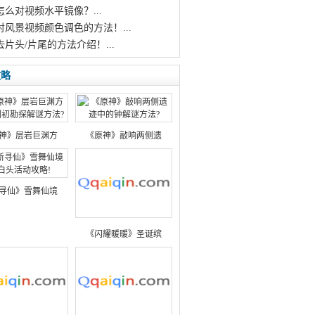
怎么对视频水平镜像？...
对风景视频颜色调色的方法！...
去片头/片尾的方法介绍！...
攻略
神》层岩巨渊方
《原神》敲响两侧遗
寻仙》雪舞仙境
《闪耀暖暖》圣诞缤