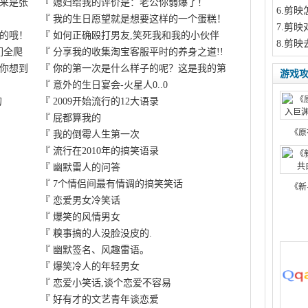
来是张
『
媳妇给我的评价是：老公你弱爆了！
6
.剪映
『
我的生日愿望就是想要这样的一个蛋糕！
7
.剪映
的哦！
『
如何正确殴打男友,笑死我和我的小伙伴
8
.剪映
们全爬
『
分享我的收集淘宝客服平时的养身之道!!
你想到
『
你的第一次是什么样子的呢？这是我的第
游戏
『
意外的生日宴会-火星人0..0
的
『
2009开始流行的12大语录
『
屁都算我的
《原
『
我的倒霉人生第一次
『
流行在2010年的搞笑语录
『
幽默雷人的问答
『
7个情侣间最有情调的搞笑笑话
《新
『
恋爱男女冷笑话
『
爆笑的风情男女
『
糗事搞的人没脸没皮的.
『
幽默签名、风趣雷语。
『
爆笑冷人的年轻男女
『
恋爱小笑话,谈个恋爱不容易
『
好有才的文艺青年谈恋爱