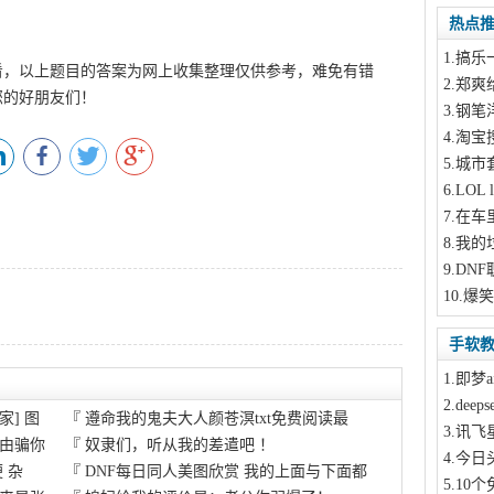
热点
1
.搞乐
看，以上题目的答案为网上收集整理仅供参考，难免有错
2
.郑爽
您的好朋友们！
3
.钢笔
4
.淘宝
5
.城市
6
.LOL
7
.在车
8
.我的
9
.DN
10
.爆笑
手软
1
.即梦a
2
.dee
] 图
『
遵命我的鬼夫大人颜苍溟txt免费阅读最
3
.讯飞
由骗你
『
奴隶们，听从我的差遣吧 ！
4
.今日
 杂
『
DNF每日同人美图欣赏 我的上面与下面都
5
.10