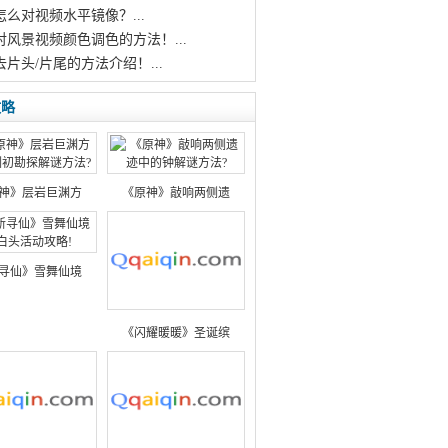
怎么对视频水平镜像？...
对风景视频颜色调色的方法！...
去片头/片尾的方法介绍！...
攻略
神》层岩巨渊方
《原神》敲响两侧遗
寻仙》雪舞仙境
《闪耀暖暖》圣诞缤