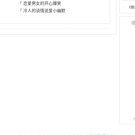
『
恋爱男女的开心爆笑
《明
『
冷人的谈情说爱小幽默