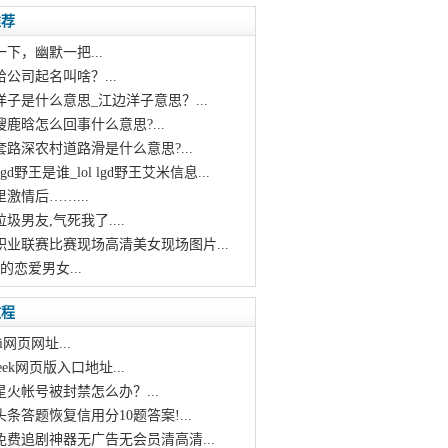
推荐
一下，幽默一把...
给公司起名叫啥？...
洋子是什么意思_江边洋子意思？...
搜鹿晗怎么回事什么意思?...
套路深农村道路滑是什么意思?...
 lgd野王是谁_lol lgd野王艾米信息...
里激情后……...
垃圾男友,气死我了....
F职业联赛比赛现场高清美女现场图片...
的恋爱男女...
教程
i网页网址...
pseek网页版入口地址...
星火帐号被封禁怎么办？...
头条答题恢复信用分10题答案!...
个免费追剧神器无广告无会员清高清...