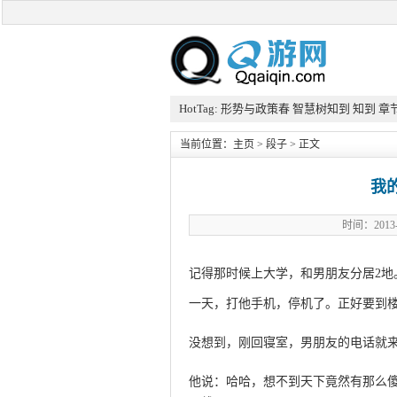
HotTag:
形势与政策春
智慧树知到
知到
章
当前位置：
主页
>
段子
> 正文
我
时间：201
记得那时候上大学，和男朋友分居2地
一天，打他手机，停机了。正好要到楼
没想到，刚回寝室，男朋友的电话就
他说：哈哈，想不到天下竟然有那么傻B