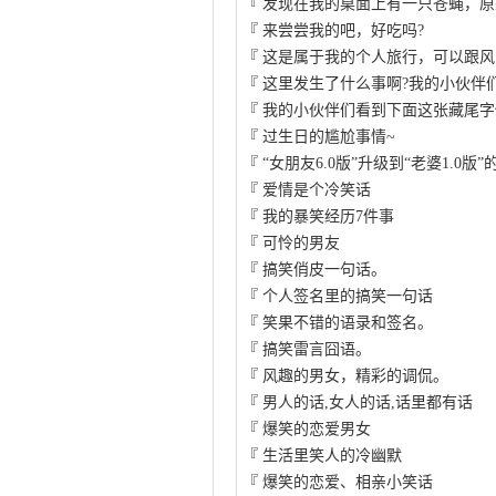
『
发现在我的桌面上有一只苍蝇，原
『
来尝尝我的吧，好吃吗?
『
这是属于我的个人旅行，可以跟风
『
这里发生了什么事啊?我的小伙伴
『
我的小伙伴们看到下面这张藏尾字
『
过生日的尴尬事情~
『
“女朋友6.0版”升级到“老婆1.0版”
『
爱情是个冷笑话
『
我的暴笑经历7件事
『
可怜的男友
『
搞笑俏皮一句话。
『
个人签名里的搞笑一句话
『
笑果不错的语录和签名。
『
搞笑雷言囧语。
『
风趣的男女，精彩的调侃。
『
男人的话,女人的话,话里都有话
『
爆笑的恋爱男女
『
生活里笑人的冷幽默
『
爆笑的恋爱、相亲小笑话