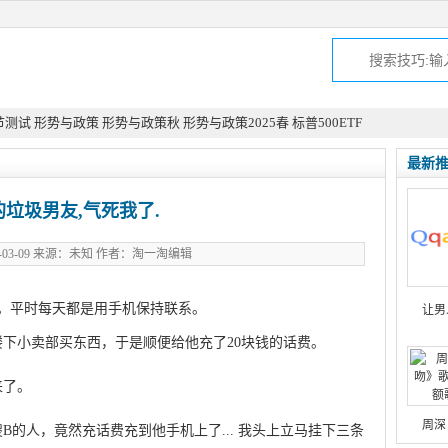
节测试
形势与政策
形势与政策秋
形势与政策2025春
标普500ETF
最新
的垃圾男友,气死我了.
3-03-09 来源：未知 作者：淘一淘编辑
。平时每天都是用手机保持联系。
让男
下小卖部买东西，于是顺便给他充了20块钱的话费。
来了。
周深
的人，竟然充话费充到他手机上了... 我头上立马挂下三条