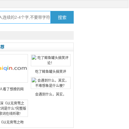
推荐
吃了鲱鱼罐头搞笑评
人看了想撩的网
会遇到什么，其实，
《以无旁骛之吻