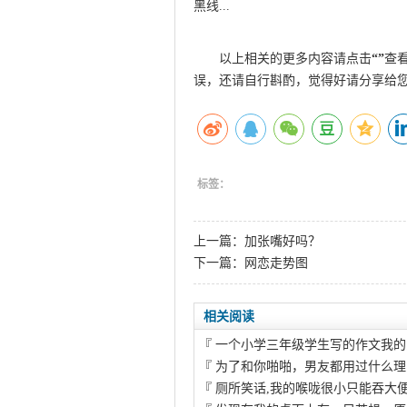
黑线...
以上相关的更多内容请点击
“”
查
误，还请自行斟酌，觉得好请分享给
标签：
上一篇：
加张嘴好吗？
下一篇：
网恋走势图
相关阅读
『
一个小学三年级学生写的作文我的家
『
为了和你啪啪，男友都用过什么理
『
厕所笑话,我的喉咙很小只能吞大便