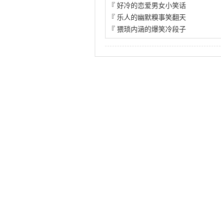
『
好冷的恋爱男女小笑话
『
乐人的幽默糗事笑翻天
『
猥琐内涵的爆笑冷段子