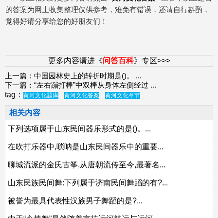
的答案为网上收集整理仅供参考，难免有错误，还请自行斟酌，
觉得好请分享给您的好朋友们！
更多内容请进《
问答百科
》专区>>>
上一篇：
中国园林史上的转折时期是()。
...
下一篇：
“左右蹦打棒”中双棒从身体左侧经过
...
tag：
黄河文化题库
黄河文化答案
黄河文化章节
相关内容
下列选项属于山东民间器乐形式的是()。...
在吹打乐器中,唢呐是山东民间器乐中的重要...
聊城流派的金氏古筝,从唐朝流传至今,最著名...
山东民族民间舞:下列属于济南民间舞蹈的有?...
被誉为最具代表性汉族男子舞蹈的是?...