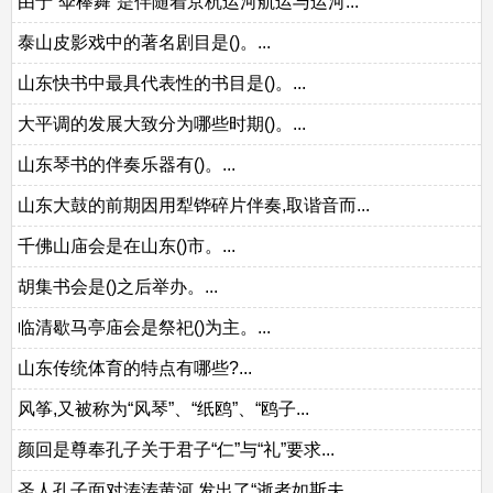
由于“伞棒舞”是伴随着京杭运河航运与运河...
泰山皮影戏中的著名剧目是()。...
山东快书中最具代表性的书目是()。...
大平调的发展大致分为哪些时期()。...
山东琴书的伴奏乐器有()。...
山东大鼓的前期因用犁铧碎片伴奏,取谐音而...
千佛山庙会是在山东()市。...
胡集书会是()之后举办。...
临清歇马亭庙会是祭祀()为主。...
山东传统体育的特点有哪些?...
风筝,又被称为“风琴”、“纸鸥”、“鸥子...
颜回是尊奉孔子关于君子“仁”与“礼”要求...
圣人孔子面对涛涛黄河,发出了“逝者如斯夫,...