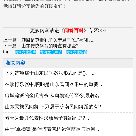
觉得好请分享给您的好朋友们！
更多内容请进《
问答百科
》专区>>>
上一篇：
颜回是尊奉孔子关于君子“仁”与“礼
...
下一篇：
山东传统体育的特点有哪些?
...
tag：
黄河文化题库
黄河文化章节
黄河文化答案
相关内容
下列选项属于山东民间器乐形式的是()。...
在吹打乐器中,唢呐是山东民间器乐中的重要...
聊城流派的金氏古筝,从唐朝流传至今,最著名...
山东民族民间舞:下列属于济南民间舞蹈的有?...
被誉为最具代表性汉族男子舞蹈的是?...
由于“伞棒舞”是伴随着京杭运河航运与运河...