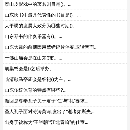
泰山皮影戏中的著名剧目是()。...
山东快书中最具代表性的书目是()。...
大平调的发展大致分为哪些时期()。...
山东琴书的伴奏乐器有()。...
山东大鼓的前期因用犁铧碎片伴奏,取谐音而...
千佛山庙会是在山东()市。...
胡集书会是()之后举办。...
临清歇马亭庙会是祭祀()为主。...
山东传统体育的特点有哪些?...
颜回是尊奉孔子关于君子“仁”与“礼”要求...
圣人孔子面对涛涛黄河,发出了“逝者如斯夫,...
出身于被称为“王半朝”“江北青箱”的仕宦...