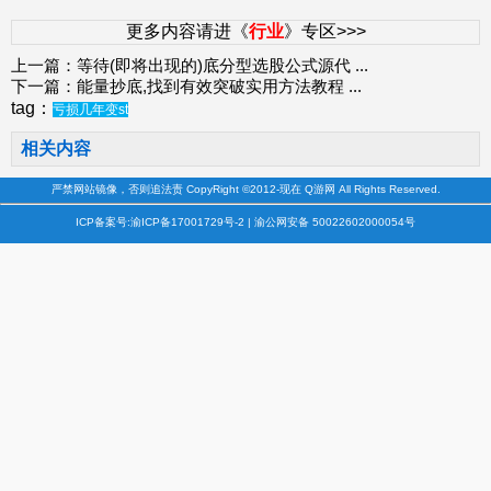
更多内容请进《
行业
》专区>>>
上一篇：
等待(即将出现的)底分型选股公式源代
...
下一篇：
能量抄底,找到有效突破实用方法教程
...
tag：
亏损几年变st
相关内容
严禁网站镜像，否则追法责 CopyRight ©2012-现在 Q游网 All Rights Reserved.
ICP备案号:渝ICP备17001729号-2 | 渝公网安备 50022602000054号