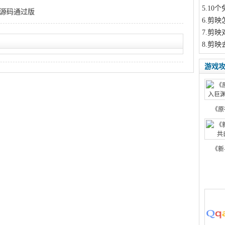
5
.10
式源码通过版
6
.剪映
7
.剪映
8
.剪映
游戏
《原
《新