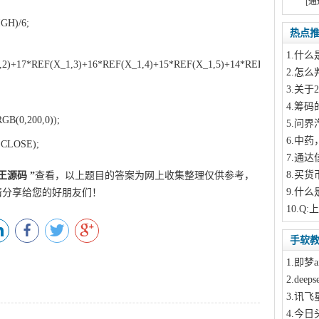
[通
GH)/6;
热点
1
.什么
,2)+17*REF(X_1,3)+16*REF(X_1,4)+15*REF(X_1,5)+14*REF(X_1,6)+13*
2
.怎么
3
.关于
4
.筹码
B(0,200,0));
此文来自qqaiqin.com
5
.问界
6
.中药
CLOSE);
7
.通达
8
.买货
王源码
”
查看，以上题目的答案为网上收集整理仅供参考，
9
.什么
请分享给您的好朋友们！
10
.Q:
手软
1
.即梦a
2
.dee
3
.讯飞
4
.今日