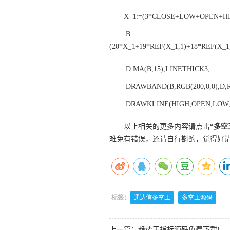
X_1:=(3*CLOSE+LOW+OPEN+HI
B:
(20*X_1+19*REF(X_1,1)+18*REF(X_1
D:MA(B,15),LINETHICK3;
DRAWBAND(B,RGB(200,0,0),D,RG
DRAWKLINE(HIGH,OPEN,LOW,
以上相关的更多内容请点击
“
多空
难免有错误，还请自行斟酌，觉得好
标签：
通达信多空王
多空王源码
上一篇：
趋势王指标源码免费下载!