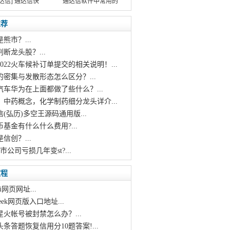
达信] 通达信快
通达信软件中常用的
推荐
是熊市？...
REF(X_1,7)+12*REF(X_1,8)+11*REF(X_1,9)+10*REF(X_1,10)+9*REF(X_1
判断龙头股？...
2022火车候补订单提交的相关说明！...
的密集与发散形态怎么区分？...
汽车华为在上面都做了些什么？...
，中药概念，化学制药细分龙头详介...
信(弘历)多空王源码通用版...
币基金有什么什么费用?...
是信创？...
上市公司亏损几年变st?...
教程
i网页网址...
pseek网页版入口地址...
星火帐号被封禁怎么办？...
头条答题恢复信用分10题答案!...