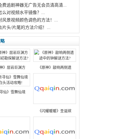
个免费追剧神器无广告无会员清高清...
怎么对视频水平镜像？...
对风景视频颜色调色的方法！...
去片头/片尾的方法介绍！...
攻略
神》层岩巨渊方
《原神》敲响两侧遗
寻仙》雪舞仙境
《闪耀暖暖》圣诞缤