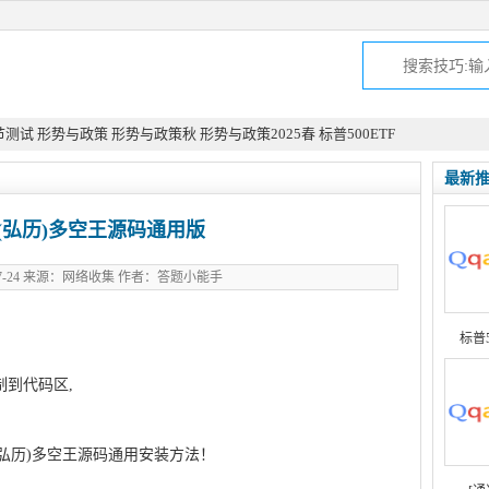
节测试
形势与政策
形势与政策秋
形势与政策2025春
标普500ETF
最新
(弘历)多空王源码通用版
-07-24 来源：网络收集 作者：答题小能手
标普
制到代码区,