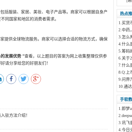
[通
qin
，包括服装、家居、美妆、电子产品等。商家可以根据自身产
热点
足不同国家和地区的消费者需求。
Q游网qqaiqin
1
.买货
iqin.com
2
.中药
3
.怎么
商家提供全球物流服务。商家可以选择合适的物流方式，确保
4
.什么
5
.筹码
mu的发展优势
”
查看，以上题目的答案为网上收集整理仅供参
6
.关于
得好请分享给您的好朋友们！
7
.什么
8
.Q:上
9
.问界
10
.通
手软
1
.即梦a
商入驻方法介绍！
2
.dee
3
.讯飞
4
.今日