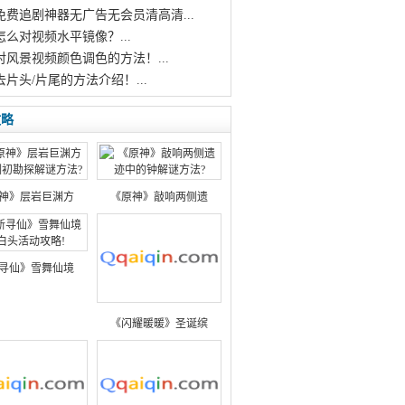
个免费追剧神器无广告无会员清高清...
怎么对视频水平镜像？...
对风景视频颜色调色的方法！...
去片头/片尾的方法介绍！...
攻略
神》层岩巨渊方
《原神》敲响两侧遗
寻仙》雪舞仙境
《闪耀暖暖》圣诞缤