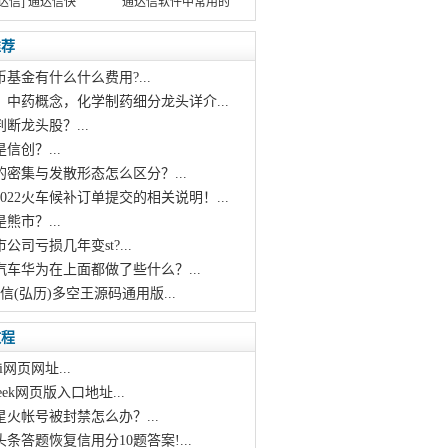
达信] 通达信快
通达信软件中常用的
推荐
币基金有什么什么费用?...
，中药概念，化学制药细分龙头详介...
判断龙头股？...
是信创？...
的密集与发散形态怎么区分？...
2022火车候补订单提交的相关说明！...
是熊市？...
市公司亏损几年变st?...
汽车华为在上面都做了些什么？...
达信(弘历)多空王源码通用版...
教程
i网页网址...
pseek网页版入口地址...
星火帐号被封禁怎么办？...
头条答题恢复信用分10题答案!...