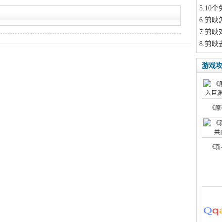
5
.10
6
.剪映
7
.剪映
8
.剪映
游戏
《原
《新