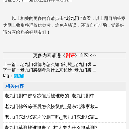
以上相关的更多内容请点击
“
老九门
”
查看，以上题目的答案
为网上收集整理仅供参考，难免有错误，还请自行斟酌，觉得好
请分享给您的好朋友们！
更多内容请进《
剧评
》专区>>>
上一篇：
老九门裘德考怎么知道幻境_老九门裘
...
下一篇：
老九门裘德考为什么来长沙_老九门裘
...
tag：
老九门
相关内容
老九门剧中佛爷冻僵后被谁救的_老九门剧中...
老九门佛爷冻僵后怎么恢复的_是东北张家救...
老九门东北张家片段删了吗_老九门东北张家...
老九门莫测被谁抓走了_村大夫为什么抓莫测?...