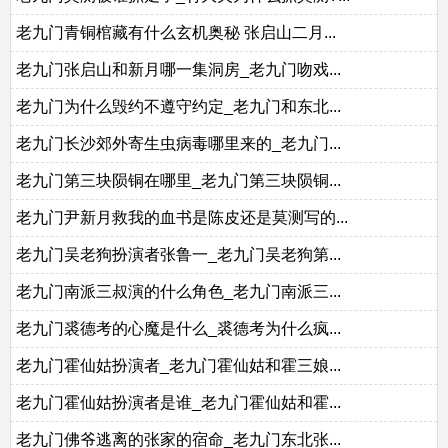
老九门青铜棺藏有什么玄机奥秘 张启山二月...
老九门张启山和新月哪一集洞房_老九门吻戏...
老九门为什么毁约不遵守约定_老九门和东北...
老九门长沙郊外寄生虫病毒哪里来的_老九门...
老九门第三块陨铜在哪里_老九门第三块陨铜...
老九门尹新月救我的血书是陈皮还是莫测写的...
老九门吴老狗扮演者张鲁一_老九门吴老狗第...
老九门南派三叔演的什么角色_老九门南派三...
老九门裘德考的心魔是什么_裘德考为什么疯...
老九门霍仙姑扮演者_老九门霍仙姑和霍三娘...
老九门霍仙姑扮演者是谁_老九门霍仙姑和霍...
老九门佛爷逃离的张家的宿命_老九门东北张...