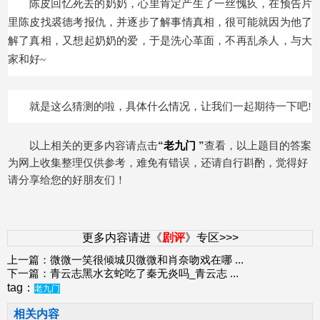
陈皮回忆死去的奶奶，心里肯定产生了一丝愧疚，在预告片
里陈皮找裘德考报仇，并逐步了解事情真相，很可能就因为他了
解了真相，又想起奶奶的爱，于是洗心革面，不再乱杀人，与大
家和好~
就是这么猜测的啦，具体什么情况，让我们一起期待一下吧!
以上相关的更多内容请点击
“
老九门
”
查看，以上题目的答案
为网上收集整理仅供参考，难免有错误，还请自行斟酌，觉得好
请分享给您的好朋友们！
更多内容请进《
剧评
》专区>>>
上一篇：
微微一笑很倾城贝微微和肖奈吻戏在哪
...
下一篇：
青云志黑水玄蛇吃了秦无炎吗_青云志
...
tag：
老九门
相关内容