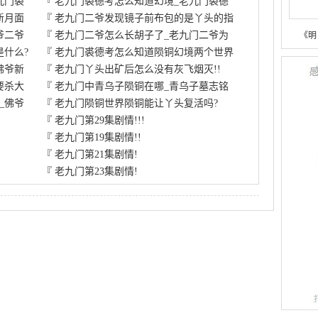
九门裘
『
老九门裘德考怎么知道幻境_老九门裘德
新月面
『
老九门二爷发现镜子前布包的是丫头的指
爷二爷
『
老九门二爷怎么长胡子了_老九门二爷为
《明
是什么?
『
老九门裘德考怎么知道陨铜幻境两个世界
佛爷新
『
老九门丫头出矿后怎么没有灰飞烟灭!!
要杀大
『
老九门中青乌子陨铜在哪_青乌子墓志铭
_佛爷
『
老九门陨铜世界陨铜能让丫头复活吗?
『
老九门第29集剧情!!!
『
老九门第19集剧情!!
『
老九门第21集剧情!
『
老九门第23集剧情!