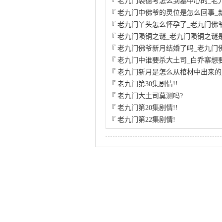
『
老九门裘德考怎么到墓中心的_老
『
老九门中佛爷的灵位是怎么回事_
『
老九门丫头怎么怀孕了_老九门佛
『
老九门陨铜之谜_老九门陨铜之谜
『
老九门佛爷新月结婚了吗_老九门
『
老九门中谁要杀大土司_白乔寨想
『
老九门新月是怎么从棺材中出来的
『
老九门第30集剧情!!
『
老九门大土司莫测吗?
『
老九门第20集剧情!!
『
老九门第22集剧情!