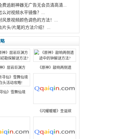
个免费追剧神器无广告无会员清高清...
怎么对视频水平镜像？...
对风景视频颜色调色的方法！...
去片头/片尾的方法介绍！...
攻略
神》层岩巨渊方
《原神》敲响两侧遗
寻仙》雪舞仙境
《闪耀暖暖》圣诞缤