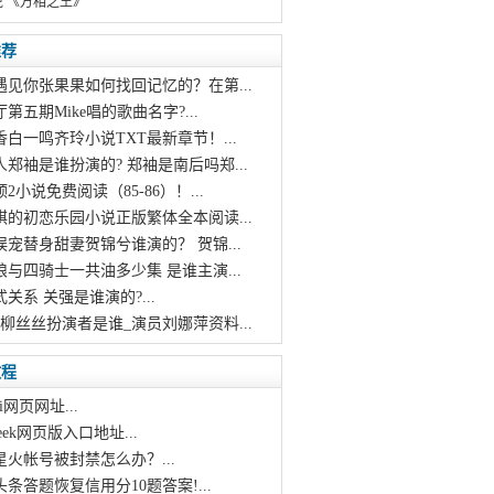
说 《万相之王》
推荐
遇见你张果果如何找回记忆的？在第...
厅第五期Mike唱的歌曲名字?...
香白一鸣齐玲小说TXT最新章节！...
人郑袖是谁扮演的? 郑袖是南后吗郑...
颂2小说免费阅读（85-86）！...
琪的初恋乐园小说正版繁体全本阅读...
误宠替身甜妻贺锦兮谁演的？ 贺锦...
娘与四骑士一共油多少集 是谁主演...
式关系 关强是谁演的?...
脂柳丝丝扮演者是谁_演员刘娜萍资料...
教程
i网页网址...
pseek网页版入口地址...
星火帐号被封禁怎么办？...
头条答题恢复信用分10题答案!...