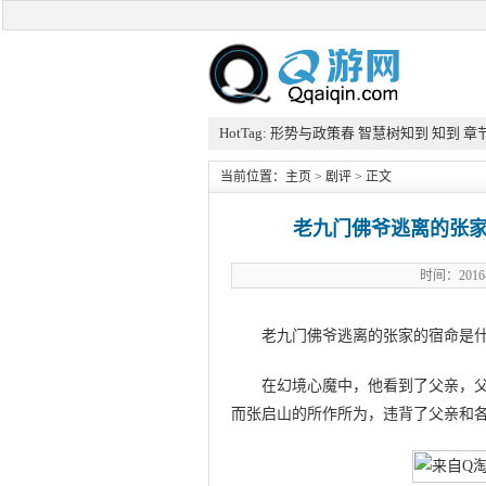
HotTag:
形势与政策春
智慧树知到
知到
章
当前位置：
主页
>
剧评
> 正文
老九门佛爷逃离的张家
时间：2016
老九门佛爷逃离的张家的宿命是
在幻境心魔中，他看到了父亲，
而张启山的所作所为，违背了父亲和