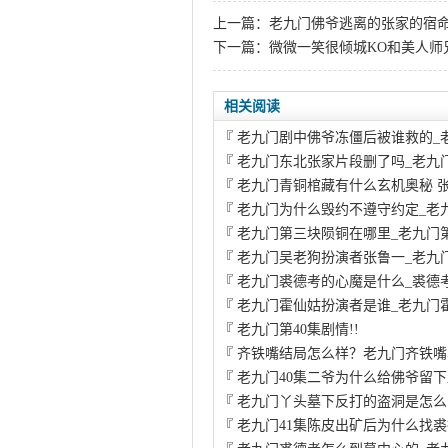
上一篇：
老九门佛爷逃离的张家的宿命
下一篇：
微微一笑很倾城KO和美人师
相关阅读
『
老九门剧中佛爷冻僵后被谁救的_
『
老九门东北张家片段删了吗_老九
『
老九门青铜棺藏有什么玄机奥秘 
『
老九门为什么毁约不遵守约定_老
『
老九门第三块陨铜在哪里_老九门
『
老九门吴老狗扮演者张鲁一_老九
『
老九门裘德考的心魔是什么_裘德
『
老九门霍仙姑扮演者是谁_老九门
『
老九门第40集剧情!!
『
齐铁嘴结局怎么样？老九门齐铁嘴
『
老九门40集二爷为什么给佛爷留下
『
老九门丫头墓下反打的盗洞是怎么
『
老九门41集陈皮出矿后为什么找裘