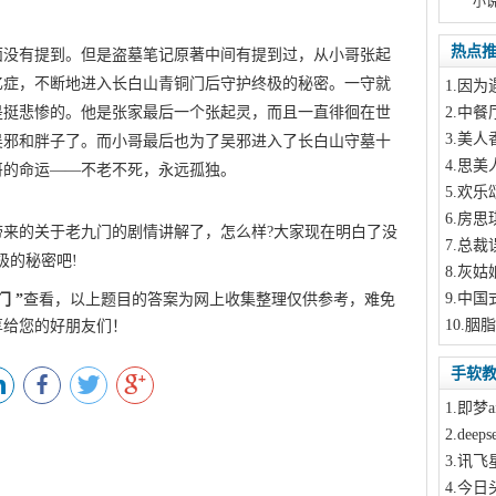
小
热点
面没有提到。但是盗墓笔记原著中间有提到过，从小哥张起
忆症，不断地进入长白山青铜门后守护终极的秘密。一守就
1
.因为
是挺悲惨的。他是张家最后一个张起灵，而且一直徘徊在世
2
.中餐
3
.美人
吴邪和胖子了。而小哥最后也为了吴邪进入了长白山守墓十
4
.思美
哥的命运——不老不死，永远孤独。
5
.欢乐
6
.房思
带来的关于老九门的剧情讲解了，怎么样?大家现在明白了没
7
.总裁
极的秘密吧!
Q游网qqaiqin
8
.灰姑
9
.中国
门
”
查看，以上题目的答案为网上收集整理仅供参考，难免
10
.胭
享给您的好朋友们！
手软
1
.即梦a
2
.dee
3
.讯飞
4
.今日