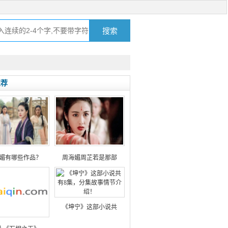
推荐
媚有哪些作品？
周海媚周芷若是那部
《坤宁》这部小说共