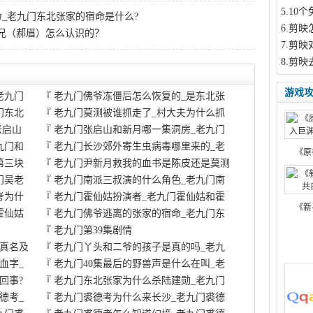
5
.10
_老九门东北张家的宿命是什么?
6
.剪映
兄（郝眉）怎么认识的？
7
.剪映
8
.剪映
游戏
老九门
『
老九门佛爷冻僵后怎么恢复的_是东北张
门东北
『
老九门莫测被谁抓走了_村大夫为什么抓
张启山
『
老九门张启山和新月哪一集洞房_老九门
九门和
『
老九门长沙郊外寄生虫病毒哪里来的_老
《原
第三块
『
老九门尹新月救我的血书是陈皮还是莫测
门吴老
『
老九门南派三叔演的什么角色_老九门南
考为什
『
老九门霍仙姑扮演者_老九门霍仙姑和霍
《新
霍仙姑
『
老九门佛爷逃离的张家的宿命_老九门东
『
老九门第39集剧情
真名及
『
老九门丫头和二爷的孩子是真的吗_老九
血字_
『
老九门40集最后的野兽声是什么在叫_老
回事?
『
老九门东北张家为什么杀陆建勋_老九门
德考_
『
老九门裘德考为什么来长沙_老九门裘德