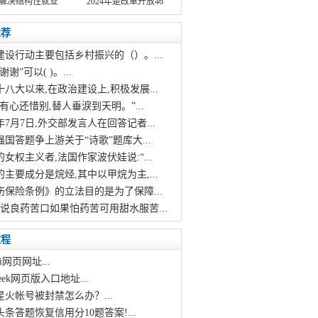
解决结构性就业
2024年是改革开放46
推荐
建设行动主要包括乡村振兴的（）。...
谢谢”可以( )。...
十八大以来,在政治建设上,积极发展...
烛有心还惜别,替人垂淚到天明。”...
21年7月7日,外交部发言人在回答记者...
强国答题争上游关于“诗歌”题库大...
的女权主义者,法国作家波伏娃说:“...
的主要成分是烷烃,其中以甲烷为主,...
伤保险条例》的立法目的是为了保障...
话说良药苦口如果怕药苦可用甜水服苦...
教程
i网页网址...
pseek网页版入口地址...
星火帐号被封禁怎么办？...
头条答题恢复信用分10题答案!...