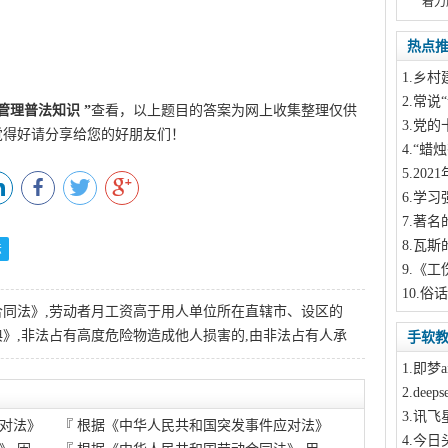
着力
热点
1
.乡村
2
.常说“
管理普法知识
”
查看，以上题目的答案为网上收集整理仅供
3
.党的
觉得好请分享给您的好朋友们！
4
.“蜡
5
.20
6
.学习
7
.著名
8
.瓦斯
法
9
.《工
10
.俗
同法》,劳动者月工资高于用人单位所在直辖市、设区的
》,非法占有高度危险物造成他人损害的,由非法占有人承
手软
1
.即梦a
2
.dee
3
.讯飞
对法》
『
根据《中华人民共和国突发事件应对法》
4
.今日