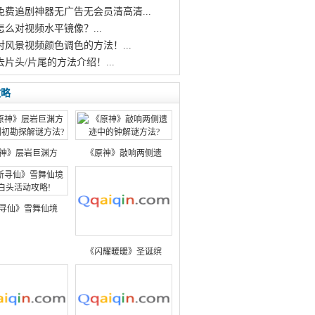
个免费追剧神器无广告无会员清高清...
怎么对视频水平镜像？...
对风景视频颜色调色的方法！...
去片头/片尾的方法介绍！...
攻略
神》层岩巨渊方
《原神》敲响两侧遗
寻仙》雪舞仙境
《闪耀暖暖》圣诞缤