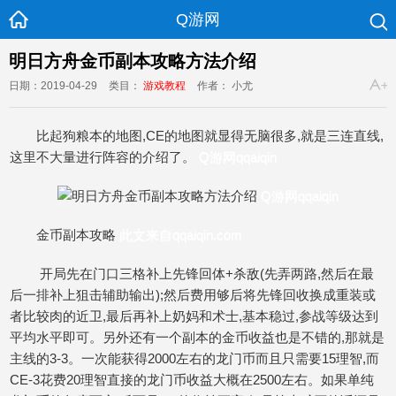
Q游网
明日方舟金币副本攻略方法介绍
日期：2019-04-29
类目：
游戏教程
作者： 小尤
比起狗粮本的地图,CE的地图就显得无脑很多,就是三连直线,
这里不大量进行阵容的介绍了。
Q游网qqaiqin
Q游网qqaiqin
金币副本攻略
此文来自qqaiqin.com
开局先在门口三格补上先锋回体+杀敌(先弄两路,然后在最
后一排补上狙击辅助输出);然后费用够后将先锋回收换成重装或
者比较肉的近卫,最后再补上奶妈和术士,基本稳过,参战等级达到
平均水平即可。另外还有一个副本的金币收益也是不错的,那就是
主线的3-3。一次能获得2000左右的龙门币而且只需要15理智,而
CE-3花费20理智直接的龙门币收益大概在2500左右。如果单纯