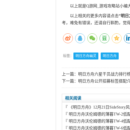
以上就是Q游网_游戏攻略站小编
以上相关的更多内容请点击
“
明日
考，难免有错误，还请自行斟酌，觉
标签：
明日方舟幽灵
明日方舟
上一篇：
明日方舟六星干员战力排行
下一篇：
明日方舟公开招募标签搭配介
相关阅读
『
《明日方舟》12月21日SideStory
『
明日方舟沃伦姆德的薄暮TW-2低
『
明日方舟沃伦姆德的薄暮TW-4低
『
明日方舟沃伦姆德的薄暮TW-6低