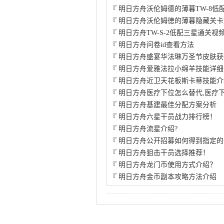
『
明日方舟沃伦姆德的薄暮TW-8低
『
明日方舟沃伦姆徳的薄暮隐藏关卡
『
明日方舟TW-S-2低配三星通关视
『
明日方舟问卷id查看方法
『
明日方舟盛宴华法琳万圣节皮肤获
『
明日方舟爱雅法拉小绵羊技能详细
『
明日方舟近卫天花板斯卡蒂技能介
『
明日方舟医疗下位怎么替代,医疗
『
明日方舟基建最佳分配方案分析
『
明日方舟六星干员战力排行榜！
『
明日方舟流星介绍?
『
明日方舟公开招募如何得到指定的
『
明日方舟狙击干员选择推荐！
『
明日方舟龙门币使用方式介绍？
『
明日方舟金币副本攻略方法介绍