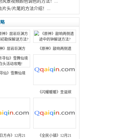
对风景视频颜色调色的方法！...
去片头/片尾的方法介绍！...
攻略
神》层岩巨渊方
《原神》敲响两侧遗
寻仙》雪舞仙境
《闪耀暖暖》圣诞缤
日方舟》12月21
《全民小镇》12月21