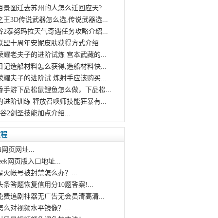
百景图迁去苏州的人怎么迁回应天?...
之王3D传说武器怎么选,传说武器选...
谷2泰努玛拉天气奇遇任务攻略介绍...
联盟十周年安妮皮肤获得方式介绍...
荣耀老夫子的进阶试炼 宫本武藏的...
日记造船材料怎么获得,造船材料快...
荣耀夫子的进阶试 炼射手应该购买...
香手游下品松鼠鲤鱼怎么做，下品松...
的进阶训练 释放召唤师技能狂暴有...
之谷2剑圣技能加点介绍...
教程
i网页网址...
pseek网页版入口地址...
星火帐号被封禁怎么办？...
头条答题恢复信用分10题答案!...
个免费追剧神器无广告无会员清高清...
怎么对视频水平镜像？...