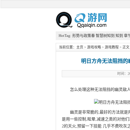
HotTag:
形势与政策春
智慧树知到
知到
章
当前位置：
主页
>
游戏攻略
>
游戏教程
> 正文
明日方舟无法阻挡的
时间：20
怎么处理这种无法阻挡的幽灵敌人
幽灵是非常脆的,最好的方法就是
是用一些控制,眩晕,减速之类的对他
2的天火,预留一下技能 几乎不费吹灰