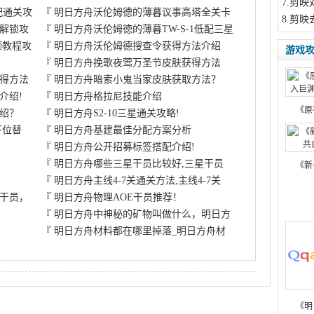
7
.剪映
配通关攻
『
明日方舟沃伦姆德的薄暮议事高塔全关卡
8
.剪映
解锁攻
『
明日方舟沃伦姆徳的薄暮TW-S-1低配三星
频教程攻
『
明日方舟沃伦姆德搜查令获得方法介绍
游戏
『
明日方舟挽歌夜莺万圣节皮肤获得方法
得方法
『
明日方舟暗索小鬼当家皮肤获取方法？
介绍!
『
明日方舟格拉尼技能介绍
《原
绍？
『
明日方舟S2-10三星通关攻略!
下位替
『
明日方舟基建最佳分配方案分析
『
明日方舟公开招募标签搭配介绍!
『
明日方舟哪些三星干员比较好,三星干员
《新
『
明日方舟主线4-7关通关方法,主线4-7关
干员，
『
明日方舟物理AOE干员推荐！
『
明日方舟中神秘的矿物叫做什么，明日方
『
明日方舟材料都在哪里掉落_明日方舟材
《明