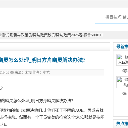
节测试
形势与政策
形势与政策秋
形势与政策2025春
标普500ETF
最新
幽灵怎么处理_明日方舟幽灵解决办法?
《原
19-05-06 来源：未知 作者：小尤
?
《新
用强力的输出去解决他们,让他们死于不明的AOE。再或者就
们进行控杀。然而有一个干员完美的符合这个定义,那就是技能
热点
之力。
此文来自qqaiqin.com