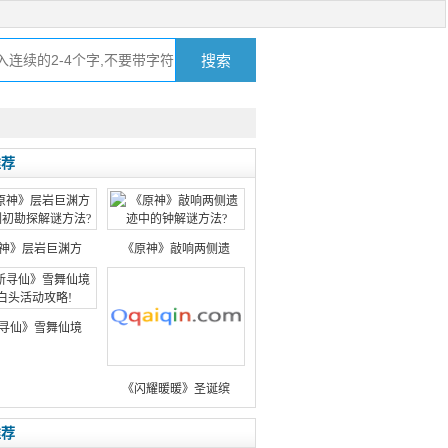
推荐
神》层岩巨渊方
《原神》敲响两侧遗
寻仙》雪舞仙境
《闪耀暖暖》圣诞缤
推荐