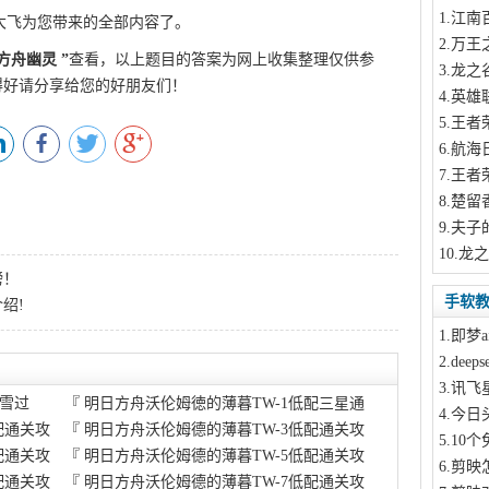
1
.江南
大飞为您带来的全部内容了。
2
.万王
方舟幽灵
”
查看，以上题目的答案为网上收集整理仅供参
3
.龙之
得好请分享给您的好朋友们！
4
.英雄
5
.王者
6
.航海
7
.王者
8
.楚留
9
.夫子
10
.龙
榜！
手软
绍!
1
.即梦a
2
.dee
3
.讯飞
风雪过
『
明日方舟沃伦姆徳的薄暮TW-1低配三星通
4
.今日
配通关攻
『
明日方舟沃伦姆德的薄暮TW-3低配通关攻
5
.10
配通关攻
『
明日方舟沃伦姆德的薄暮TW-5低配通关攻
6
.剪映
配通关攻
『
明日方舟沃伦姆德的薄暮TW-7低配通关攻