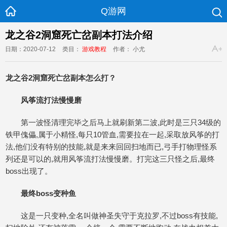
Q游网
龙之谷2洞窟死亡岔副本打法介绍
日期：2020-07-12
类目：
游戏教程
作者： 小尤
龙之谷2洞窟死亡岔副本怎么打？
风筝流打法慢慢磨
第一波怪清理完毕之后马上就刷新第二波,此时是三只34级的
铁甲傀儡,属于小精怪,每只10管血,需要拉在一起,采取放风筝的打
法,他们没有特别的技能,就是来来回回扫地而已,弓手打物理怪系
列还是可以的,就用风筝流打法慢慢磨。打完这三只怪之后,最终
boss出现了。
最终boss变种鱼
这是一只变种,全名叫做神圣失守于克拉罗,不过boss有技能,