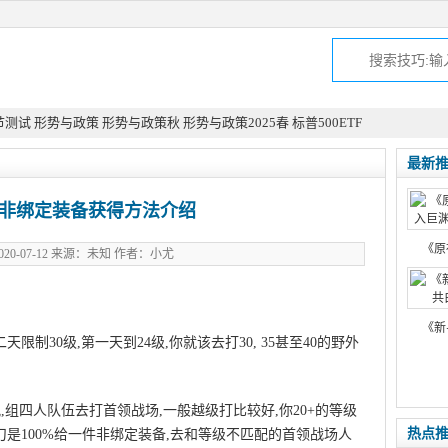
节测试
形势与政策
形势与政策秋
形势与政策2025春
标普500ETF
最新
2非绑定装备获得方法介绍
《原
20-07-12 来源：未知 作者：小尤
《新
限制30级,第一天到24级,你就该去打30, 35甚至40的野外
况,组四人队伍去打首领战场,一般越级打比较好,你20+的等级
热点
首刀是100%给一件非绑定装备,去和等级不匹配的首领战场人