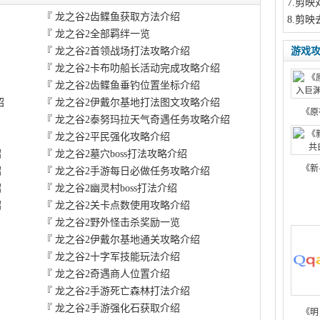
7
.剪映
『
龙之谷2齿鲽鱼获取方法介绍
8
.剪映
『
龙之谷2全部羁绊一览
『
龙之谷2首领战场打法攻略介绍
游戏
『
龙之谷2卡布叻船长活动完成攻略介绍
『
龙之谷2齿鲽鱼垂钓位置坐标介绍
绍
『
龙之谷2伊戴尔基地打法图文攻略介绍
《原
『
龙之谷2泰努玛拉天气奇遇任务攻略介绍
『
龙之谷2平民强化攻略介绍
绍
『
龙之谷2墓穴boss打法攻略介绍
《新
绍
『
龙之谷2手游每日必做任务攻略介绍
绍
『
龙之谷2幽灵村boss打法介绍
绍
『
龙之谷2关卡点数使用攻略介绍
『
龙之谷2野外怪击杀奖励一览
『
龙之谷2伊戴尔基地通关攻略介绍
『
龙之谷2十字军技能玩法介绍
『
龙之谷2奇遇商人位置介绍
『
龙之谷2手游死亡森林打法介绍
『
龙之谷2手游强化石获取介绍
《明