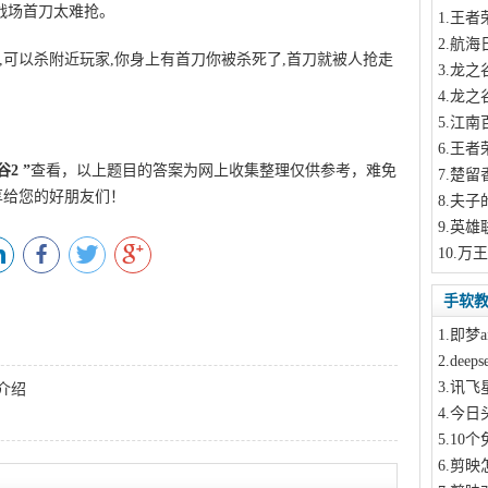
战场首刀太难抢。
1
.王者
2
.航海
%时,可以杀附近玩家,你身上有首刀你被杀死了,首刀就被人抢走
3
.龙之
4
.龙之
5
.江南
6
.王者
谷2
”
查看，以上题目的答案为网上收集整理仅供参考，难免
7
.楚留
享给您的好朋友们！
8
.夫子
9
.英雄
10
.万
手软
1
.即梦a
2
.dee
3
.讯飞
介绍
4
.今日
5
.10
6
.剪映