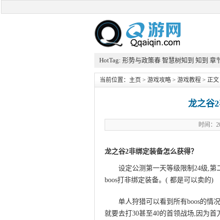
HotTag:
形势与政策春
智慧树知到
知到
章
当前位置：
主页
>
游戏攻略
>
游戏教程
> 正文
龙之谷
时间：20
龙之谷2非绑定装备怎么获得？
设定公测第一天等级限制24级,第二天
boos打非绑定装备。( 都是可以卖的)
单人狩猎可以看到所有boos的情
就要去打30甚至40的首领战场,因为