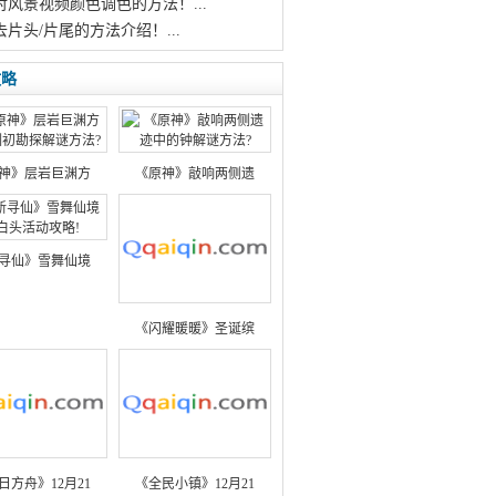
对风景视频颜色调色的方法！...
去片头/片尾的方法介绍！...
攻略
神》层岩巨渊方
《原神》敲响两侧遗
寻仙》雪舞仙境
《闪耀暖暖》圣诞缤
日方舟》12月21
《全民小镇》12月21