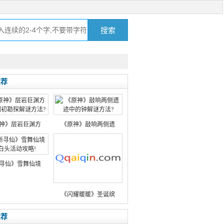
推荐
神》层岩巨渊方
《原神》敲响两侧遗
寻仙》雪舞仙境
《闪耀暖暖》圣诞缤
推荐