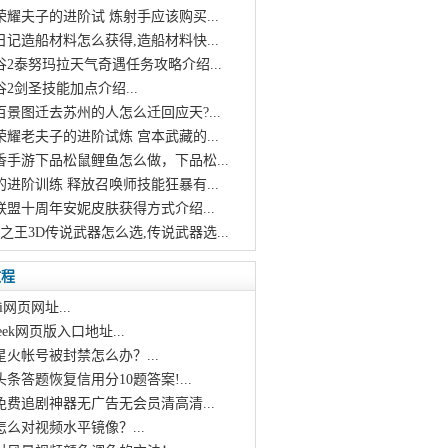
荣耀夫子的进阶试 炼射手应该购买...
日记造船材料怎么获得,造船材料快...
谷2泰努玛拉天气奇遇任务攻略介绍...
谷2剑圣技能加点介绍...
百景图迁去苏州的人怎么迁回应天?...
荣耀老夫子的进阶试炼 宫本武藏的...
香手游下品松鼠鲤鱼怎么做，下品松...
的进阶训练 释放召唤师技能狂暴有...
联盟十周年安妮皮肤获得方式介绍...
王之王3D传说武器怎么选,传说武器选...
教程
i网页网址...
pseek网页版入口地址...
星火帐号被封禁怎么办？...
头条答题恢复信用分10题答案!...
个免费追剧神器无广告无会员清高清...
怎么对视频水平镜像？...