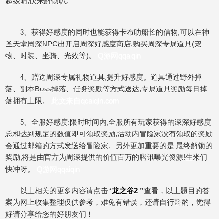
超级萌,快来解锁叭。
3、获得好感度的同时也能获得卡布叻船长的信物,可以在神
圣天堂周深NPC出开启周深好感度商店,购买周深专属道具(宠
物、时装、坐骑、光效等)。
Q游网qqaiqin
4、赠送周深专属礼物道具,提升好感度。道具通过野外掉
落、副本Boss掉落、任务奖励等方式送达,专属道具奖励每日掉
落拥有上限。
此文来自qqaiqin.com
5、全服好感度:限时时间内,全服所有玩家获得的深深好感度
总和达到规定的数值即可领取奖励,活动内冒险家没有领取的奖励
会通过邮箱的方式发送给冒险家。另外更加重要的是,最终解锁的
奖励,将是由官方为周深提供的价值百万的腾讯曝光资源!生米们
快冲呀。
Q游网qqaiqin
以上相关的更多内容请点击
“
龙之谷2
”
查看，以上题目的答
案为网上收集整理仅供参考，难免有错误，还请自行斟酌，觉得
好请分享给您的好朋友们！