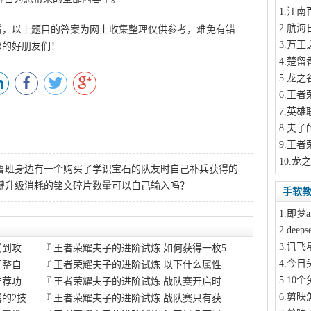
1
.江南
2
.航海
看，以上题目的答案为网上收集整理仅供参考，难免有错
3
.万王
您的好朋友们！
4
.楚留
5
.龙之
6
.王者
7
.英雄
8
.夫子
9
.王者
10
.龙
鲁班身边有一个购买了学识宝石的队友时自己补兵获得的
键升级消耗的铭文碎片数量可以自己输入吗？
手软
1
.即梦a
2
.dee
3
.讯飞
受到攻
『
王者荣耀夫子的进阶试炼 如何获得一枚5
4
.今日
调整自
『
王者荣耀夫子的进阶试炼 以下什么属性
5
.10
推荐功
『
王者荣耀夫子的进阶试炼 战队赛开启时
6
.剪映
的2技
『
王者荣耀夫子的进阶试炼 战队赛只有获