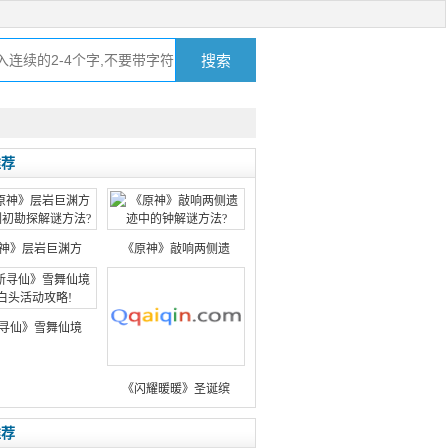
推荐
神》层岩巨渊方
《原神》敲响两侧遗
寻仙》雪舞仙境
《闪耀暖暖》圣诞缤
推荐