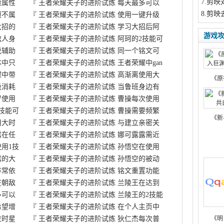
7
.剪映
险属性
『
王者荣耀夫子的进阶试炼 每天最多可以
8
.剪映
项不属
『
王者荣耀夫子的进阶试炼 使用一键升级
大招的
『
王者荣耀夫子的进阶试炼 学习大招后阿
游戏
敌人身
『
王者荣耀夫子的进阶试炼 阿珂的2技能可
说辅助
『
王者荣耀夫子的进阶试炼 同一个铭文可
本中只
『
王者荣耀夫子的进阶试炼 王者荣耀中gan
耀中带
『
王者荣耀夫子的进阶试炼 高渐离使用大
《原
级消耗
『
王者荣耀夫子的进阶试炼 当鲁班身边有
罗使用
『
王者荣耀夫子的进阶试炼 曹操每次使用
技能可
『
王者荣耀夫子的进阶试炼 曹操需要频繁
《新
用大时
『
王者荣耀夫子的进阶试炼 与建立亲密关
露在任
『
王者荣耀夫子的进阶试炼 娜可露露需近
用1技
『
王者荣耀夫子的进阶试炼 孙悟空在使用
露的大
『
王者荣耀夫子的进阶试炼 孙悟空的被动
非常依
『
王者荣耀夫子的进阶试炼 铭文重置功能
在朝敌
『
王者荣耀夫子的进阶试炼 兰陵王在达到
多可以
『
王者荣耀夫子的进阶试炼 兰陵王的2技能
希望增
『
王者荣耀夫子的进阶试炼 在个人主页中
位时星
『
王者荣耀夫子的进阶试炼 狄仁杰每次普
《明