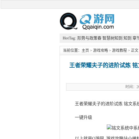
HotTag:
形势与政策春
智慧树知到
知到
章
当前位置：
主页
>
游戏攻略
>
游戏教程
> 正文
王者荣耀夫子的进阶试炼 
时间：20
王者荣耀夫子的进阶试炼 铭文系
一键升级
以上就是Q游网_游戏攻略站小编