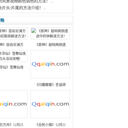
对风景视频颜色调色的方法！...
去片头/片尾的方法介绍！...
攻略
神》层岩巨渊方
《原神》敲响两侧遗
寻仙》雪舞仙境
《闪耀暖暖》圣诞缤
日方舟》12月21
《全民小镇》12月21