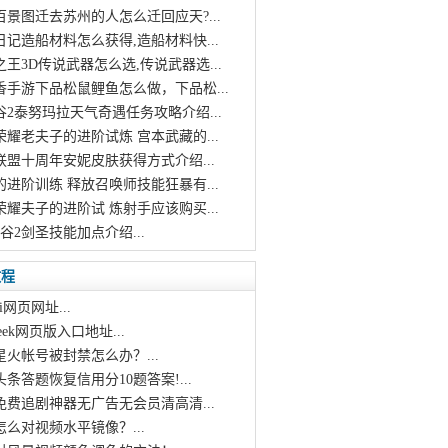
百景图迁去苏州的人怎么迁回应天?...
日记造船材料怎么获得,造船材料快...
之王3D传说武器怎么选,传说武器选...
香手游下品松鼠鲤鱼怎么做，下品松...
谷2泰努玛拉天气奇遇任务攻略介绍...
荣耀老夫子的进阶试炼 宫本武藏的...
联盟十周年安妮皮肤获得方式介绍...
的进阶训练 释放召唤师技能狂暴有...
荣耀夫子的进阶试 炼射手应该购买...
之谷2剑圣技能加点介绍...
教程
i网页网址...
pseek网页版入口地址...
星火帐号被封禁怎么办？...
头条答题恢复信用分10题答案!...
个免费追剧神器无广告无会员清高清...
怎么对视频水平镜像？...