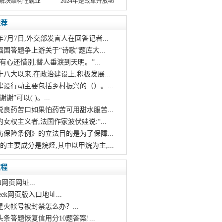
解决结构性就业
2024年是改革开放46
推荐
21年7月7日,外交部发言人在回答记者...
强国答题争上游关于“诗歌”题库大...
烛有心还惜别,替人垂淚到天明。”...
十八大以来,在政治建设上,积极发展...
建设行动主要包括乡村振兴的（）。...
谢谢”可以( )。...
说良药苦口如果怕药苦可用甜水服苦...
的女权主义者,法国作家波伏娃说:“...
伤保险条例》的立法目的是为了保障...
斯的主要成分是烷烃,其中以甲烷为主,...
教程
i网页网址...
pseek网页版入口地址...
星火帐号被封禁怎么办？...
头条答题恢复信用分10题答案!...