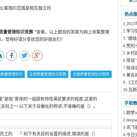
着力
下公差限的范围是相互独立的
此文来自qqaiqin.com
热点
1
.20
2
.学习
质量管理知识竞赛
”
查看，以上题目的答案为网上收集整理
3
.“蜡
酌，觉得好请分享给您的好朋友们！
4
.党的
5
.乡村
6
.常说“
7
.俗话
全面质量管理知识
全面质量管理知识竞赛
全面质量管理知识题库
8
.著名
9
.《工
10
.瓦
“质量”是指“客体的一组固有特性满足要求的程度,这里的
手软
支柱之一,以下关于自働化的称述,不准确的是（）。
1
.即梦a
2
.dee
3
.讯飞
员工的
『
如下有关目的设置的描述,错误的是（）
4
.今日