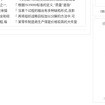
之一,
『
根据ISO9000标准的定义,“质量”是指“
数来描
『
当某个过程的输出有多种缺陷形式,且影
《明
全和经
『
再将组织战略目标加以分解的方法中,可
程,每
『
某零件制造商生产得是价格较高的大件复