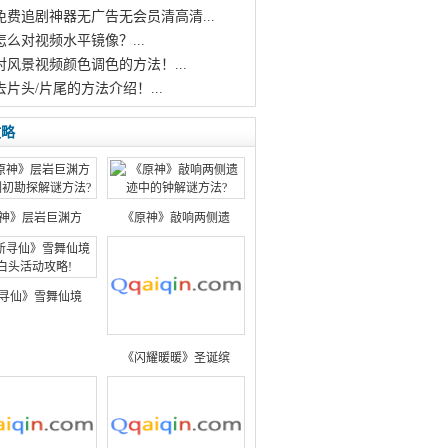
个免费追剧神器无广告无会员清高清...
怎么对视频水平镜像？...
对风景视频颜色调色的方法！...
去片头/片尾的方法介绍！...
攻略
神》层岩巨渊方
《原神》敲响两侧遗
寻仙》雪舞仙境
《闪耀暖暖》圣诞缤