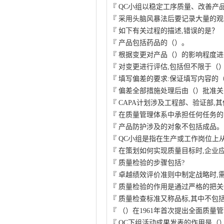
『
QC小组以稳定工序质量、改善产
『
采用头脑风暴法后要记录大量的观
『
如下有关过程的描述,错误的是？
『
产品包括药品的（）。
『
根据变更对产品（）的影响程度进
『
对变更进行评估,包括但不限于（
『
填写偏差的要求:保证填写内容的
『
偏差全部措施处理后由（）批准关
『
CAPA计划涉及工程部、验证部,
『
在质量管理体系中承担任何任务的
『
产品防护涉及的对象不包括成品。
『
QC小组是指在生产或工作岗位上
『
在策划如何实现质量目标时,企业
『
质量检验的步骤包括?
『
卓越绩效评价准则中制定战略时,
『
质量检验的作用是通过严格的把关
『
质量检查标准又称品标,其中不包
『
（）在1961年首次提出全面质量
『
QC下组活动成果发表的作用是（