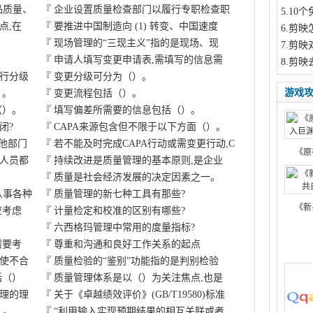
品质量、
『
企业设置质量检查部门以履行专职检查职
5
.10
点,在
『
要推进中国制造向 (1) 转变、中国速度
6
.剪映
『
现场管理的“三现主义”指的是现场、现
7
.剪映
『
申请人填写变更申请表,需填写的信息需
8
.剪映
行分级
『
变更分级可分为（）。
游戏
）。
『
变更流程包括（）。
（）。
『
填写偏差所需要的信息包括（）。
闭?
『
CAPA来源包含但不限于以下方面（）。
其他部门
『
若不能及时完成CAPA行动或需变更行动,C
《原
人员都
『
持续改进是质量管理的基本原则,是企业
『
质量是社会经济发展的决定因素之一。
从事各种
『
质量管理的新七种工具有那些?
《新
应考虑
『
计量检定和校准的区别有哪些?
『
六西格玛管理中常用的度量指标?
需要考
『
尊重和沟通和良好工作关系的起点
使不合
『
质量检验的“鉴别”功能指的是判别检验
括（）
『
质量管理体系是以（）为关注焦点,也是
管理的理
『
关于《卓越绩效评价》(GB/T19580)标准
）。
『
“利用输入实现预期结果的相互关联或者