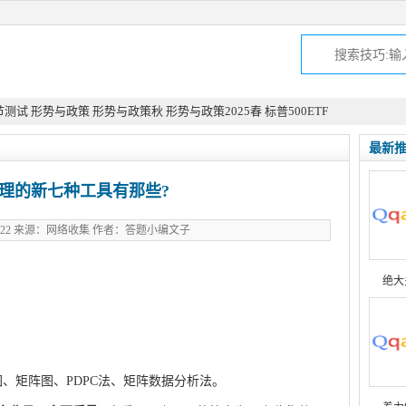
节测试
形势与政策
形势与政策秋
形势与政策2025春
标普500ETF
最新
理的新七种工具有那些?
09-22 来源：网络收集 作者：答题小编文子
绝大
qqaiqin
、矩阵图、PDPC法、矩阵数据分析法。