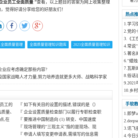
着力
企业员工全面质量
”
查看，以上题目的答案为网上收集整理
酌，觉得好请分享给您的好朋友们！
热点
1
.学习
2
.党的
3
.《工
工全面质量管理
全面质量管理知识题库
2023全面质量管理知识
4
.常说“
5
.著名
6
.“蜡
7
.瓦斯
企业应考虑确定那些内容?
8
.俗话
设国家战略人才力量,努力培养造就更多大师、战略科学家
9
.20
10
.乡
手软
员工的
『
如下有关目的设置的描述,错误的是（）
品质量、
『
企业设置质量检查部门以履行专职检查职
1
.即梦a
点,在
『
要推进中国制造向 (1) 转变、中国速度
2
.dee
『
现场管理的“三现主义”指的是现场、现
3
.讯飞
『
申请人填写变更申请表,需填写的信息需
4
.今日