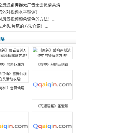
个免费追剧神器无广告无会员清高清...
怎么对视频水平镜像？...
对风景视频颜色调色的方法！...
去片头/片尾的方法介绍！...
攻略
神》层岩巨渊方
《原神》敲响两侧遗
寻仙》雪舞仙境
《闪耀暖暖》圣诞缤