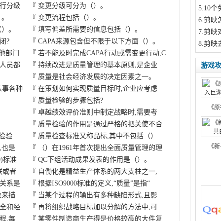
行分级
『
变更分级可分为（）。
5
.10
）。
『
变更流程包括（）。
6
.剪映
（）。
『
填写偏差所需要的信息包括（）。
7
.剪映
闭?
『
CAPA来源包含但不限于以下方面（）。
8
.剪映
其他部门
『
若不能及时完成CAPA行动或需变更行动,C
人员都
『
持续改进是质量管理的基本原则,是企业
游戏
『
质量是社会经济发展的决定因素之一。
从事各种
『
在策划如何实现质量目标时,企业应考虑
『
质量检验的步骤包括?
《原
『
卓越绩效评价准则中制定战略时,需要考
『
质量检验的作用是通过严格的把关使不合
检验
『
质量检查标准又称品标,其中不包括（）
《新
,也是
『
（）在1961年首次提出全面质量管理的理
0)标准
『
QC下组活动成果发表的作用是（）。
联或者
『
自働化是精益生产体系的两大支柱之一,
关系是
『
根据ISO9000标准的定义,“质量”是指“
数来描
『
当某个过程的输出有多种缺陷形式,且影
全和经
『
再将组织战略目标加以分解的方法中,可
程,每
『
某零件制造商生产得是价格较高的大件复