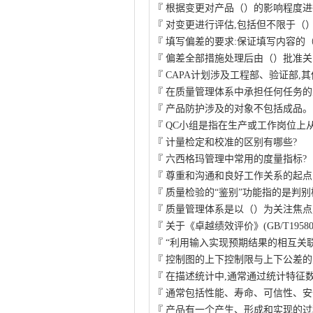
『
根据变更对产品（）的影响程度进
『
对变更进行评估,包括但不限于（
『
填写偏差的要求:保证填写内容的
『
偏差全部措施处理后由（）批准关
『
CAPA计划涉及工程部、验证部,
『
在质量管理体系中承担任何任务的
『
产品防护涉及的对象不包括成品。
『
QC小组是指在生产或工作岗位上
『
计量检定和校准的区别有哪些?
『
六西格玛管理中常用的度量指标?
『
尊重和沟通和良好工作关系的起点
『
质量检验的“鉴别”功能指的是判别
『
质量管理体系是以（）为关注焦点
『
关于《卓越绩效评价》(GB/T1958
『
“利用输入实现预期结果的相互关
『
控制图的上下控制限与上下公差的
『
在描述统计中,通常通过统计特征
『
通常包括性能、寿命、可信性、安
『
产品有一个产生、形成和实现的过