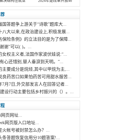
解决结构性就业
2024年是改革开放46
推荐
强国答题争上游关于“诗歌”题库大...
十八大以来,在政治建设上,积极发展...
伤保险条例》的立法目的是为了保障...
谢谢”可以( )。...
的女权主义者,法国作家波伏娃说:“...
烛有心还惜别,替人垂淚到天明。”...
的主要成分是烷烃,其中以甲烷为主,...
说良药苦口如果怕药苦可用甜水服苦...
21年7月7日,外交部发言人在回答记者...
村建设行动主要包括乡村振兴的（）。...
教程
i网页网址...
pseek网页版入口地址...
星火帐号被封禁怎么办？...
头条答题恢复信用分10题答案!...