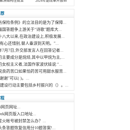
解决结构性就业
2024年是改革开放46
推荐
伤保险条例》的立法目的是为了保障...
强国答题争上游关于“诗歌”题库大...
十八大以来,在政治建设上,积极发展...
烛有心还惜别,替人垂淚到天明。”...
21年7月7日,外交部发言人在回答记者...
的主要成分是烷烃,其中以甲烷为主,...
的女权主义者,法国作家波伏娃说:“...
说良药苦口如果怕药苦可用甜水服苦...
谢谢”可以( )。...
村建设行动主要包括乡村振兴的（）。...
教程
i网页网址...
pseek网页版入口地址...
星火帐号被封禁怎么办？...
头条答题恢复信用分10题答案!...