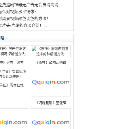
个免费追剧神器无广告无会员清高清...
怎么对视频水平镜像？...
对风景视频颜色调色的方法！...
去片头/片尾的方法介绍！...
攻略
神》层岩巨渊方
《原神》敲响两侧遗
寻仙》雪舞仙境
《闪耀暖暖》圣诞缤