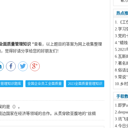
着力
热点
1
.《工
2
.学习
3
.党的
4
.“蜡
23全面质量管理知识
”
查看，以上题目的答案为网上收集整理
5
.20
酌，觉得好请分享给您的好朋友们！
6
.瓦斯
7
.著名
8
.俗话
9
.常说“
量管理知识题库
全国企业员工全面质量
2023全面质量管理知识
10
.乡
手软
1
.即梦a
误的是（）。
2
.dee
动与周边国家在经济等领域的合作。从贯穿欧亚腹地的“丝绸
3
.讯飞
4
.今日