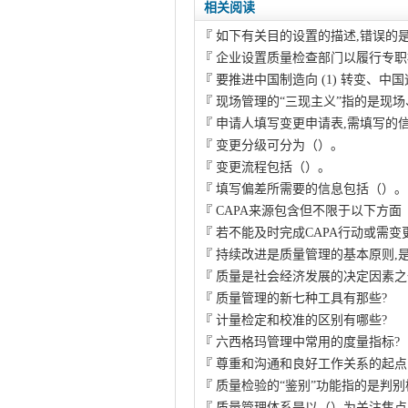
相关阅读
『
如下有关目的设置的描述,错误的
『
企业设置质量检查部门以履行专职
『
要推进中国制造向 (1) 转变、中
『
现场管理的“三现主义”指的是现场
『
申请人填写变更申请表,需填写的
『
变更分级可分为（）。
『
变更流程包括（）。
『
填写偏差所需要的信息包括（）。
『
CAPA来源包含但不限于以下方面
『
若不能及时完成CAPA行动或需变更
『
持续改进是质量管理的基本原则,
『
质量是社会经济发展的决定因素之
『
质量管理的新七种工具有那些?
『
计量检定和校准的区别有哪些?
『
六西格玛管理中常用的度量指标?
『
尊重和沟通和良好工作关系的起点
『
质量检验的“鉴别”功能指的是判别
『
质量管理体系是以（）为关注焦点