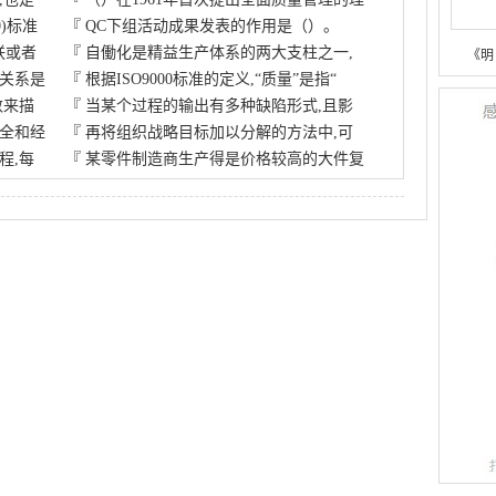
0)标准
『
QC下组活动成果发表的作用是（）。
联或者
『
自働化是精益生产体系的两大支柱之一,
《明
关系是
『
根据ISO9000标准的定义,“质量”是指“
数来描
『
当某个过程的输出有多种缺陷形式,且影
全和经
『
再将组织战略目标加以分解的方法中,可
程,每
『
某零件制造商生产得是价格较高的大件复