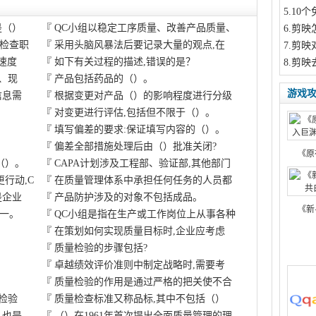
5
.10
是（）
『
QC小组以稳定工序质量、改善产品质量、
6
.剪映
检查职
『
采用头脑风暴法后要记录大量的观点,在
7
.剪映
国速度
『
如下有关过程的描述,错误的是？
8
.剪映
、现
『
产品包括药品的（）。
游戏
信息需
『
根据变更对产品（）的影响程度进行分级
『
对变更进行评估,包括但不限于（）。
『
填写偏差的要求:保证填写内容的（）。
『
偏差全部措施处理后由（）批准关闭?
《原
（）。
『
CAPA计划涉及工程部、验证部,其他部门
行动,C
『
在质量管理体系中承担任何任务的人员都
是企业
『
产品防护涉及的对象不包括成品。
《新
一。
『
QC小组是指在生产或工作岗位上从事各种
『
在策划如何实现质量目标时,企业应考虑
『
质量检验的步骤包括?
『
卓越绩效评价准则中制定战略时,需要考
『
质量检验的作用是通过严格的把关使不合
检验
『
质量检查标准又称品标,其中不包括（）
,也是
『
（）在1961年首次提出全面质量管理的理