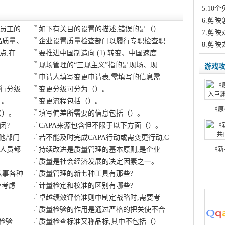
5
.10
6
.剪映
员工的
『
如下有关目的设置的描述,错误的是（）
7
.剪映
品质量、
『
企业设置质量检查部门以履行专职检查职
8
.剪映
点,在
『
要推进中国制造向 (1) 转变、中国速度
『
现场管理的“三现主义”指的是现场、现
游戏
『
申请人填写变更申请表,需填写的信息需
行分级
『
变更分级可分为（）。
）。
『
变更流程包括（）。
《原
（）。
『
填写偏差所需要的信息包括（）。
闭?
『
CAPA来源包含但不限于以下方面（）。
其他部门
『
若不能及时完成CAPA行动或需变更行动,C
人员都
『
持续改进是质量管理的基本原则,是企业
《新
『
质量是社会经济发展的决定因素之一。
从事各种
『
质量管理的新七种工具有那些?
应考虑
『
计量检定和校准的区别有哪些?
『
卓越绩效评价准则中制定战略时,需要考
『
质量检验的作用是通过严格的把关使不合
检验
『
质量检查标准又称品标,其中不包括（）