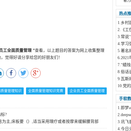
着力
热点
1
.乡村
2
.《工
3
.常说“
4
.学习
员工全面质量管理
”
查看，以上题目的答案为网上收集整理
5
.著名
酌，觉得好请分享给您的好朋友们！
6
.20
7
.“蜡
8
.俗话
9
.瓦斯
10
.党
全面质量管理知识
全面质量管理知识竞赛
企业员工全面质量管理
手软
1
.即梦a
标?
2
.dee
息为主,床板要（）,适当采用理疗或者按摩来缓解腰背部
3
.讯飞
4
.今日