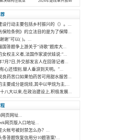
解决结构性就业
2024年是改革开放46
推荐
建设行动主要包括乡村振兴的（）。...
伤保险条例》的立法目的是为了保障...
谢谢”可以( )。...
强国答题争上游关于“诗歌”题库大...
的女权主义者,法国作家波伏娃说:“...
21年7月7日,外交部发言人在回答记者...
烛有心还惜别,替人垂淚到天明。”...
说良药苦口如果怕药苦可用甜水服苦...
的主要成分是烷烃,其中以甲烷为主,...
的十八大以来,在政治建设上,积极发展...
教程
i网页网址...
pseek网页版入口地址...
星火帐号被封禁怎么办？...
头条答题恢复信用分10题答案!...