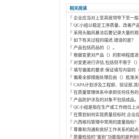
相关阅读
『
企业应当对上至高层领导下至一般
『
QC小组以稳定工序质量、改善产
『
采用头脑风暴法后要记录大量的观
『
如下有关过程的描述,错误的是？
『
产品包括药品的（）。
『
根据变更对产品（）的影响程度进
『
对变更进行评估,包括但不限于（
『
填写偏差的要求:保证填写内容的
『
偏差全部措施处理后由（）批准关
『
CAPA计划涉及工程部、验证部,
『
在质量管理体系中承担任何任务的
『
产品防护涉及的对象不包括成品。
『
QC小组是指在生产或工作岗位上
『
在策划如何实现质量目标时,企业
『
六西格玛管理中常用的度量指标?
『
尊重和沟通和良好工作关系的起点
『
质量检验的“鉴别”功能指的是判别