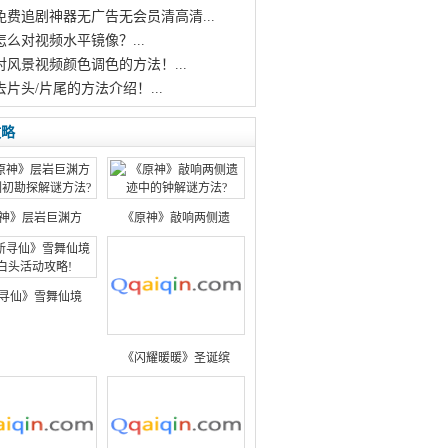
个免费追剧神器无广告无会员清高清...
怎么对视频水平镜像？...
对风景视频颜色调色的方法！...
去片头/片尾的方法介绍！...
攻略
神》层岩巨渊方
《原神》敲响两侧遗
寻仙》雪舞仙境
《闪耀暖暖》圣诞缤