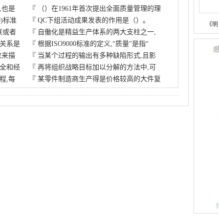
,也是
『
（）在1961年首次提出全面质量管理的理
0)标准
『
QC下组活动成果发表的作用是（）。
《明
联或者
『
自働化是精益生产体系的两大支柱之一,
关系是
『
根据ISO9000标准的定义,“质量”是指“
数来描
『
当某个过程的输出有多种缺陷形式,且影
全和经
『
再将组织战略目标加以分解的方法中,可
程,每
『
某零件制造商生产得是价格较高的大件复