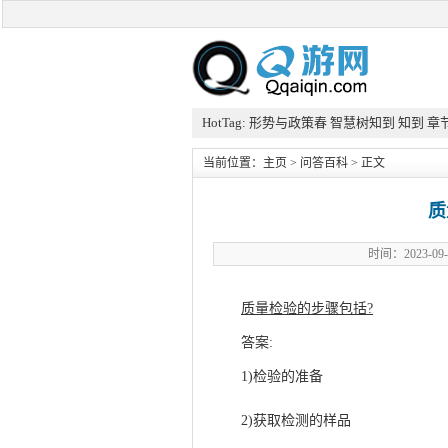
HotTag:
形势与政策春
智慧树知到
知到
章
当前位置：
主页
>
问答百科
> 正文
质
时间：2023-
质量检验的步骤包括?
此文来自qqai
答案:
Q游网qqaiqin
1)检验的准备
2)获取检测的样品