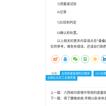
3)测量或试验
Q游网qqaiqin
4)记录
5)比较和判定
6)确认和处置。
以上相关的更多内容请点击
“
企业
仅供参考，难免有错误，还请自行斟
标签：
全面质量管理知识题库
2023
全国企业员工全面质量
上一篇：
六西格玛管理中常用的度量指
下一篇：
得了腰椎疾病,早期以卧床休